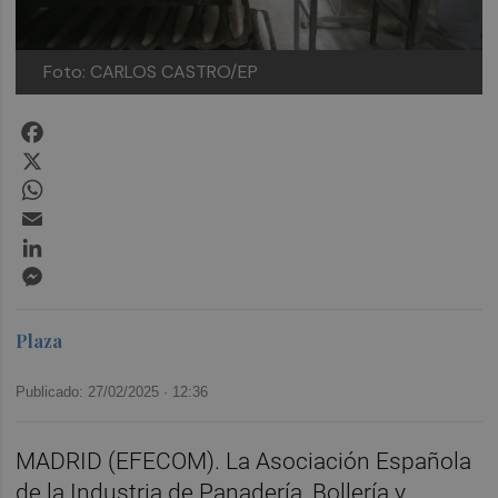
Foto: CARLOS CASTRO/EP
Facebook
X
WhatsApp
Email
LinkedIn
Messenger
Plaza
Publicado: 27/02/2025 ·
12:36
MADRID (EFECOM). La Asociación Española
de la Industria de Panadería, Bollería y