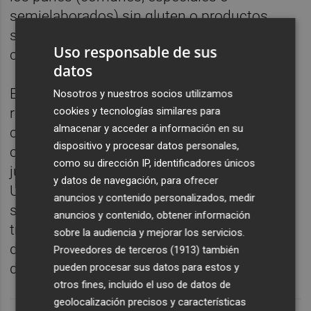
semielaborados) sin gluten o productos
semielaborados (pan precocido, masa
Uso responsable de sus
congelada y otras masas semielaboradas).
datos
El alto tribunal estima en su sentencia el
Nosotros y nuestros socios utilizamos
cookies y tecnologías similares para
recurso de una empresa que fabrica y
almacenar y acceder a información en su
comercializa productos de pan conocidos
dispositivo y procesar datos personales,
como "baguettes", y que esgrimía que la
como su dirección IP, identificadores únicos
jurisprudencia del Tribunal de Justicia de la
y datos de navegación, para ofrecer
UE establece que los bienes y servicios
anuncios y contenido personalizados, medir
similares han de recibir el mismo
anuncios y contenido, obtener información
tratamiento a los efectos del IVA, debiendo
sobre la audiencia y mejorar los servicios.
determinarse esta similitud desde el punto
Proveedores de terceros (1913)
también
de vista del consumidor medio.
pueden procesar sus datos para estos y
otros fines, incluido el uso de datos de
geolocalización precisos y características