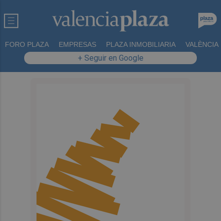
FORO PLAZA
EMPRESAS
PLAZA INMOBILIARIA
VALÈNCIA
+ Seguir en Google