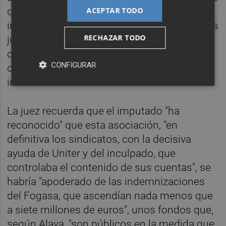
que le se supone el inculpado una inusitada
ACEPTAR TODO
incapacidad para desplazarse a las asesorías
RECHAZAR TODO
jurídicas de los sindicatos de las cercanas
ciudades de Huelva o Sevilla, si alguna
CONFIGURAR
cuestión tenían que plantearle", apostilla la
instructora.
La juez recuerda que el imputado "ha
reconocido" que esta asociación, "en
definitiva los sindicatos, con la decisiva
ayuda de Uniter y del inculpado, que
controlaba el contenido de sus cuentas", se
habría "apoderado de las indemnizaciones
del Fogasa, que ascendían nada menos que
a siete millones de euros", unos fondos que,
según Alaya, "son públicos en la medida que