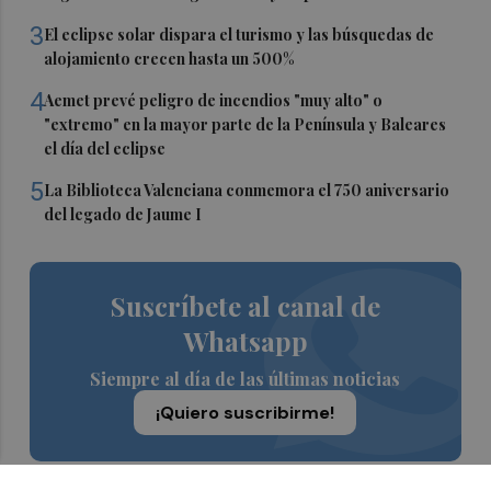
3
El eclipse solar dispara el turismo y las búsquedas de
alojamiento crecen hasta un 500%
4
Aemet prevé peligro de incendios "muy alto" o
"extremo" en la mayor parte de la Península y Baleares
el día del eclipse
5
La Biblioteca Valenciana conmemora el 750 aniversario
del legado de Jaume I
Suscríbete al canal de
Whatsapp
Siempre al día de las últimas noticias
¡Quiero suscribirme!