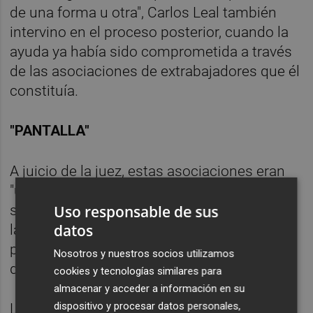
de una forma u otra", Carlos Leal también
intervino en el proceso posterior, cuando la
ayuda ya había sido comprometida a través
de las asociaciones de extrabajadores que él
constituía.
"PANTALLA"
A juicio de la juez, estas asociaciones eran
"un invento extremadamente caro" de los
sindicatos y "financiado en buena parte por
Uso responsable de sus
datos
la Junta por el mantenimiento de la llamada
paz social ante la multitud de trabajadores
Nosotros y nuestros socios utilizamos
desempleados".
cookies y tecnologías similares para
almacenar y acceder a información en su
dispositivo y procesar datos personales,
La magistrada subraya que las asociaciones