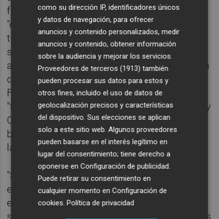
como su dirección IP, identificadores únicos
fueron un "invento" de los sindicatos a fin de
y datos de navegación, para ofrecer
"canalizar algunas subvenciones que
anuncios y contenido personalizados, medir
tuvieran que percibir para ejercer acciones
anuncios y contenido, obtener información
sindicales y que durante tiempo habría sido
sobre la audiencia y mejorar los servicios.
admitido por la Junta", punto en el que tacha
Proveedores de terceros (1913)
también
de "verdaderamente singular" el caso de la
pueden procesar sus datos para estos y
Faja Pirítica de Huelva, cuya asociación fue
otros fines, incluido el uso de datos de
"tan solo un instrumento en manos de UGT y
geolocalización precisos y características
del dispositivo. Sus elecciones se aplican
CCOO" y "una mera pantalla que habría
solo a este sitio web. Algunos proveedores
burlado todos los controles fiscales,
pueden basarse en el interés legítimo en
laborales y administrativos".
lugar del consentimiento; tiene derecho a
oponerse en
Configuración de publicidad
.
"Su existencia se justificaba por la
Puede retirar su consentimiento en
esperpéntica razón de que los prejubilados
cualquier momento en
Configuración de
eran mineros, que además habían dejado de
cookies
.
Política de privacidad
serlo hacía muchísimos años, personas a las