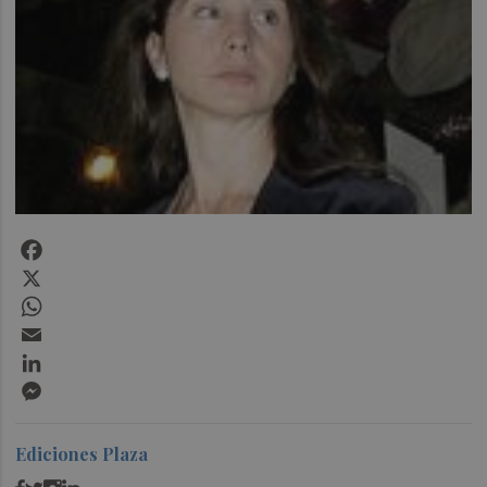
Facebook
X
WhatsApp
Email
LinkedIn
Messenger
Ediciones Plaza