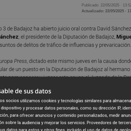
Publicado: 22/05/2025 ·
13:5
Actualizado: 22/05/2025 · 1
3 de Badajoz ha abierto juicio oral contra David Sánchez
Sánchez
; el presidente de la Diputación de Badajoz,
Migue
suntos de delitos de tráfico de influencias y prevaricación
uropa Press
, dictado este mismo jueves en la causa dond
gular de un puesto en la Diputación de Badajoz al hermano
te para conocer y juzgar esta causa el Juzgado de lo Pe
esponda.
able de sus datos
os socios utilizamos cookies y tecnologías similares para almacena
 Biedma expone que, en este caso en cuestión, se conside
dispositivo y procesar datos personales, como su dirección IP, iden
 dándose por reproducidos los argumentos "ampliamente
ción, para ofrecer anuncios y contenido personalizados, medir anun
o y sin perjuicio de lo que pueda acordarse en la resoluc
n sobre la audiencia y mejorar los servicios.
Proveedores de tercer
a el mismo que "no tienen efectos suspensivos".
s datos para estos y otros fines, incluido el uso de datos de geolo