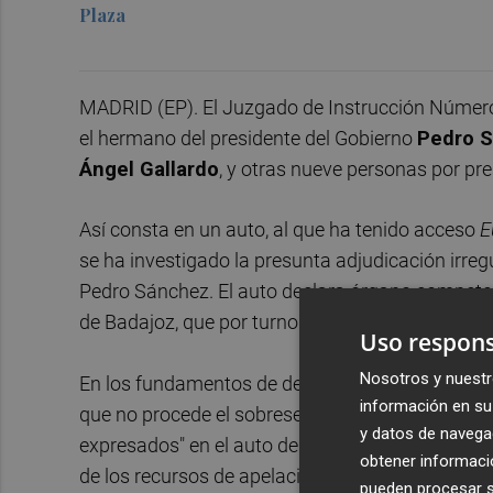
Plaza
MADRID (EP). El Juzgado de Instrucción Número 
el hermano del presidente del Gobierno
Pedro 
Ángel Gallardo
, y otras nueve personas por pre
Así consta en un auto, al que ha tenido acceso
E
se ha investigado la presunta adjudicación irre
Pedro Sánchez. El auto declara órgano competen
de Badajoz, que por turno de reparto legal corr
Uso respons
Nosotros y nuestr
En los fundamentos de derecho, la jueza Beatriz
información en su 
que no procede el sobreseimiento de la causa,
y datos de navega
expresados" en el auto de procedimiento abreviad
obtener informació
de los recursos de apelación interpuestos contr
pueden procesar su