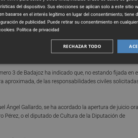
rísticas del dispositivo. Sus elecciones se aplican solo a este sitio
rtura del juicio oral solo a instancias de la acusación
 basarse en el interés legítimo en lugar del consentimiento; tiene 
o el sobreseimiento, se indica que existe una "doctrina
guración de publicidad
. Puede retirar su consentimiento en cualqu
 que, en aquellos supuestos en los que por la naturaleza
cookies
.
Política de privacidad
 delito, no existe posibilidad de personación de un interés
RECHAZAR TODO
ACE
a acusación popular que insta la apertura del juicio oral, la
olitario, dicha apertura de juicio oral.
ero 3 de Badajoz ha indicado que, no estando fijada en e
a aproximada, de las responsabilidades civiles solicitadas
 Ángel Gallardo, se ha acordado la apertura de juicio ora
 Pérez, o el diputado de Cultura de la Diputación de