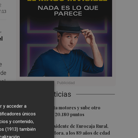
2
7:13
,
l
.
e
 de
nal
Últimas Noticias
r y acceder a
1
ra
El Ibex 35 aprieta motores y sube otro
tificadores únicos
0,62%, hasta los 20.180 puntos
cios y contenido,
ión
2
Fallece el expresidente de Eurocaja Rural,
os (1913)
también
Andrés Gómez Mora, a los 89 años de edad
calización