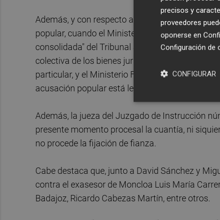
precisos y caracte
Además, y con respecto a la procedencia de la ape
proveedores pueden
popular, cuando el Ministerio Fiscal ha solicitad
oponerse en
Confi
consolidada" del Tribunal Supremo que determina
Configuración de 
colectiva de los bienes jurídicos protegidos en el
particular, y el Ministerio Fiscal concurre con un
CONFIGURAR
acusación popular está legitimada para pedir, en s
Además, la jueza del Juzgado de Instrucción núm
presente momento procesal la cuantía, ni siquier
no procede la fijación de fianza.
Cabe destaca que, junto a David Sánchez y Miguel
contra el exasesor de Moncloa Luis María Carrero
Badajoz, Ricardo Cabezas Martín, entre otros.