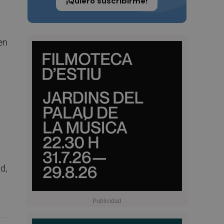
¡Quiero suscribirme!
en
d,