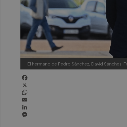
El hermano de Pedro Sánchez, David Sánchez.
F
Facebook
X
WhatsApp
Email
LinkedIn
Messenger