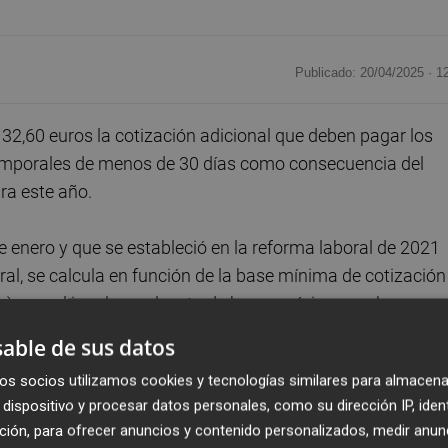
Publicado: 20/04/2025 ·
1
32,60 euros la cotización adicional que deben pagar los
 temporales de menos de 30 días como consecuencia del
ra este año.
de enero y que se estableció en la reforma laboral de 2021
ral, se calcula en función de la base mínima de cotización
a), que al igual que el resto de bases mínimas se ha
 con el aumento del salario mínimo interprofesional (SM
able de sus datos
os socios utilizamos cookies y tecnologías similares para almacena
dispositivo y procesar datos personales, como su dirección IP, iden
ión de contratos de muy corta duración no se aplica a los
ción, para ofrecer anuncios y contenido personalizados, medir anun
s en el Sistema Especial para Trabajadores por Cuenta Aj