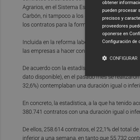
obtener informació
Agrarios, en el Sistema Especial para Empleados
pueden procesar su
Carbón, ni tampoco a los contratos por sustitució
precisos y caracte
los contratos para la formación en alternancia.
proveedores pueden
oponerse en
Confi
Configuración de 
Incluida en la reforma laboral de 2021, esta pe
las empresas a hacer contratos muy cortos, de
CONFIGURAR
De acuerdo con la estadística de contratos del 
dato disponible), en el pasado mes se realizaron 
32,6%) contemplaban una duración igual o inferi
En concreto, la estadística, a la que ha tenido a
380.741 contratos con una duración igual o infer
De ellos, 258.614 contratos, el 22,1% del total d
inferior a una semana, en tanto que 55.732 cont