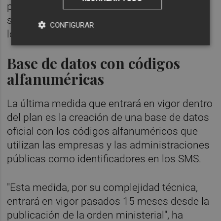
propician la suplantación de identidad al
simular llamadas provenientes de números
CONFIGURAR
locales fiables.
Base de datos con códigos
alfanuméricas
La última medida que entrará en vigor dentro
del plan es la creación de una base de datos
oficial con los códigos alfanuméricos que
utilizan las empresas y las administraciones
públicas como identificadores en los SMS.
"Esta medida, por su complejidad técnica,
entrará en vigor pasados 15 meses desde la
publicación de la orden ministerial", ha