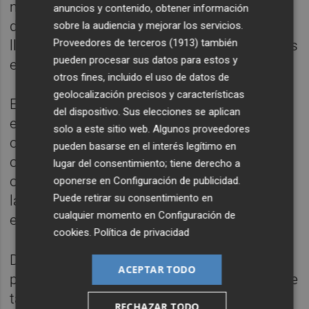
media de 235.600 llamadas y 10.000 SMS al
anuncios y contenido, obtener información
día, lo que supone más de 14 millones de
sobre la audiencia y mejorar los servicios.
Proveedores de terceros (1913)
también
llamadas y más de 800.000 SMS bloqueados
pueden procesar sus datos para estos y
en ese periodo.
otros fines, incluido el uso de datos de
geolocalización precisos y características
En este contexto, este 7 de junio también ha
del dispositivo. Sus elecciones se aplican
entrado en vigor la obligación para los
solo a este sitio web. Algunos proveedores
operadores de bloquear llamadas y SMS de
pueden basarse en el interés legítimo en
origen internacional que simulan haber sido
lugar del consentimiento; tiene derecho a
originadas en un número español, excepto
oponerse en
Configuración de publicidad
.
Puede retirar su consentimiento en
las de aquellos clientes que se encuentran
cualquier momento en
Configuración de
en 'roaming'.
cookies
.
Política de privacidad
De hecho, Telefónica ya aplica desde el
ACEPTAR TODO
pasado marzo este bloqueo, una medida que
también busca evitar las estafas que
RECHAZAR TODO