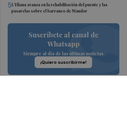
5
L'Eliana avanza en la rehabilitación del puente y las
pasarelas sobre el barranco de Mandor
Suscríbete al canal de
Whatsapp
Siempre al día de las últimas noticias
¡Quiero suscribirme!