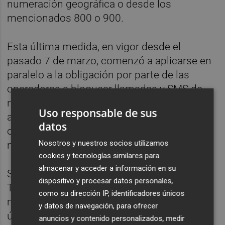
numeración geográfica o desde los
mencionados 800 o 900.
Esta última medida, en vigor desde el
pasado 7 de marzo, comenzó a aplicarse en
paralelo a la obligación por parte de las
operadoras a bloquear llamadas y SMS de
números que no hayan sido atribuidos,
Uso responsable de sus
asignados o adjudicados a un servicio, a un
datos
operador o a un cliente, por ejemplo, los
Nosotros y nuestros socios utilizamos
números que comienzan por 3 o por 4.
cookies y tecnologías similares para
almacenar y acceder a información en su
Según los datos del Ministerio para la
dispositivo y procesar datos personales,
Transformación Digital, en los dos primeros
como su dirección IP, identificadores únicos
meses desde la puesta en marcha de esta
y datos de navegación, para ofrecer
última medida se están bloqueando una
anuncios y contenido personalizados, medir