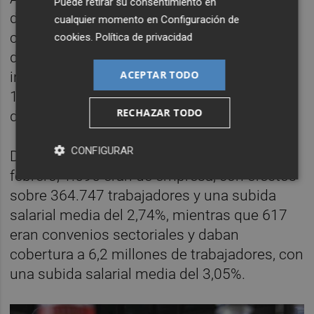
Puede retirar su consentimiento en
de cláusulas de salvaguarda en sus
cualquier momento en
Configuración de
convenios colectivos. No obstante, la cifra
cookies
.
Política de privacidad
de trabajadores protegidos con este
ACEPTAR TODO
instrumento sigue siendo mayor en más de
18 puntos respecto a la existente en
RECHAZAR TODO
diciembre de 2023 (21,08%).
CONFIGURAR
Del total de convenios registrados hasta
febrero, 1.595 eran de empresa, con efectos
sobre 364.747 trabajadores y una subida
salarial media del 2,74%, mientras que 617
eran convenios sectoriales y daban
cobertura a 6,2 millones de trabajadores, con
una subida salarial media del 3,05%.