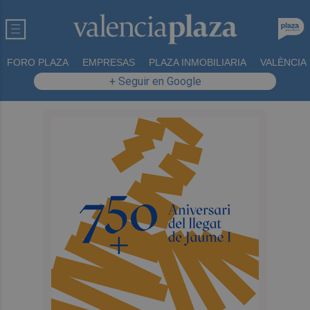
FORO PLAZA
EMPRESAS
PLAZA INMOBILIARIA
VALÈNCIA
+ Seguir en Google