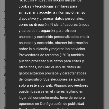
Nosotros y nuestros socios utilizamos
salarial para evitar pérdidas de poder
cookies y tecnologías similares para
adquisitivo. En concreto, de los 2.212
almacenar y acceder a información en su
dispositivo y procesar datos personales,
convenios contabilizados, el 24,3% (539
como su dirección IP, identificadores únicos
convenios) contaban con una cláusula de
y datos de navegación, para ofrecer
garantía salarial y de ellos, 283 contemplan
anuncios y contenido personalizados, medir
que ésta se aplique con efectos retroactivos.
anuncios y contenido, obtener información
sobre la audiencia y mejorar los servicios.
Los convenios que recogen cláusula de
Proveedores de terceros (1913)
también
revisión afectan a más de 2,62 millones de
pueden procesar sus datos para estos y
trabajadores de los más de 6,58 millones
otros fines, incluido el uso de datos de
geolocalización precisos y características
amparados por los convenios registrados
del dispositivo. Sus elecciones se aplican
hasta febrero, el equivalente al 39,9% del
solo a este sitio web. Algunos proveedores
total, tasa superior a la existente a cierre de
pueden basarse en el interés legítimo en
enero (37,4%).
lugar del consentimiento; tiene derecho a
oponerse en
Configuración de publicidad
.
Así, seis de cada diez trabajadores carecen