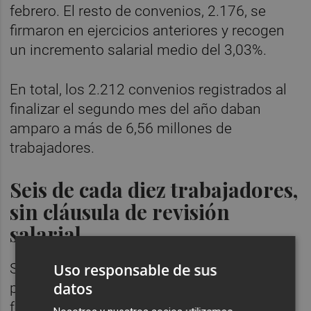
febrero. El resto de convenios, 2.176, se
firmaron en ejercicios anteriores y recogen
un incremento salarial medio del 3,03%.
En total, los 2.212 convenios registrados al
finalizar el segundo mes del año daban
amparo a más de 6,56 millones de
trabajadores.
Seis de cada diez trabajadores,
sin cláusula de revisión
salarial
Uso responsable de sus
Según la estadística de Trabajo, la mayor
datos
parte de los convenios registrados hasta
febrero no cuentan con cláusula de revisión