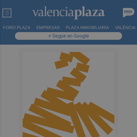
FORO PLAZA
EMPRESAS
PLAZA INMOBILIARIA
VALÈNCIA
+ Seguir en Google