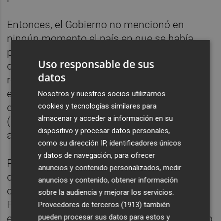
Entonces, el Gobierno no mencionó en
ningún momento el país en que se había
producido el rapto, hablando solo del "norte
Uso responsable de sus
de África", y tampoco a la labor que habría
datos
realizado Argel en la liberación, obtenida en
el norte de Malí por los separatistas tuareg
Nosotros y nuestros socios utilizamos
cookies y tecnologías similares para
del Movimiento de Liberación del Azawad
almacenar y acceder a información en su
(FLA) y que entregaron a las autoridades
dispositivo y procesar datos personales,
argelinas al rehén.
como su dirección IP, identificadores únicos
y datos de navegación, para ofrecer
Posteriormente, el Ministerio de Exteriores
anuncios y contenido personalizados, medir
de Argelia ha señalado en un breve
anuncios y contenido, obtener información
comunicado en su cuenta en la red social
sobre la audiencia y mejorar los servicios.
Facebook, donde ha publicado un vídeo del
Proveedores de terceros (1913)
también
pueden procesar sus datos para estos y
encuentro, que Albares y Attaf "han discutido