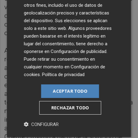
otros fines, incluido el uso de datos de
vías para impulsar las relaciones entre los
geolocalización precisos y características
dos países a través de un refuerzo de la
del dispositivo. Sus elecciones se aplican
confianza mutua y un desarrollo de la
solo a este sitio web. Algunos proveedores
cooperación bilateral".
pueden basarse en el interés legítimo en
lugar del consentimiento; tiene derecho a
Asimismo, ha confirmado que Albares "ha
oponerse en
Configuración de publicidad
.
renovado su agradecimiento" a las
Puede retirar su consentimiento en
cualquier momento en
Configuración de
autoridades argelinas por la liberación del
cookies
.
Política de privacidad
ciudadano español secuestrado en enero en
el sur del país y ha agregado que han
ACEPTAR TODO
abordado también "los acontecimientos en
torno a la causa palestina y han subrayado la
RECHAZAR TODO
necesidad de continuar los esfuerzos
internacionales destinados a encontrar un
CONFIGURAR
acuerdo justo y definitivo al conflicto en
Oriente Próximo a partir de la solución de