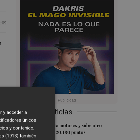
2:09
n
.
Últimas Noticias
r y acceder a
tificadores únicos
1
El Ibex 35 aprieta motores y sube otro
cios y contenido,
0,62%, hasta los 20.180 puntos
os (1913)
también