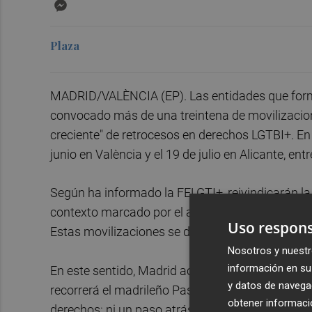
Messenger
Plaza
MADRID/VALÈNCIA (EP). Las entidades que form
convocado más de una treintena de movilizacion
creciente" de retrocesos en derechos LGTBI+. En
junio en València y el 19 de julio en Alicante, entr
Según ha informado la FELGTI+, reivindicarán la 
contexto marcado por el auge de los discursos d
Uso respons
Estas movilizaciones se desarrollarán desde este
Nosotros y nuestr
información en su 
En este sentido, Madrid acogerá el sábado 5 de j
y datos de navega
recorrerá el madrileño Paseo del Prado hasta la
obtener informació
derechos: ni un paso atrás'.