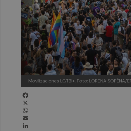
Movilizaciones LGTBI+.
Foto: LORENA SOPÊNA/E
Facebook
X
WhatsApp
Email
LinkedIn