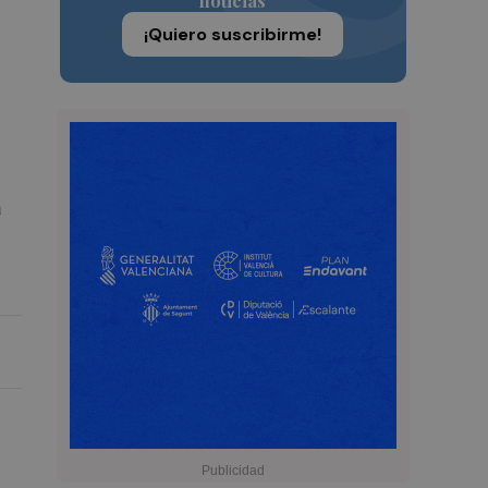
noticias
¡Quiero suscribirme!
a