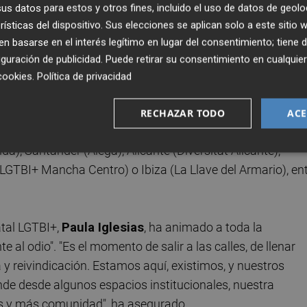
s datos para estos y otros fines, incluido el uso de datos de geolo
rísticas del dispositivo. Sus elecciones se aplican solo a este sitio
anteriores, esta convocatoria será "el reflejo de un
 basarse en el interés legítimo en lugar del consentimiento; tiene 
e".
guración de publicidad
. Puede retirar su consentimiento en cualqu
cookies
.
Política de privacidad
nio en Sitges (Colors Sitges) y continuarán durante
Cartagena (Colectivo GALACTYCO), Melilla (AMLEGA), Vig
RECHAZAR TODO
ACE
rife (Diversas), València (Lambda Valencia), A Coruña (A
a), Santander (Alega), Alicante (Diversitat Alicante),
LGTBI+ Mancha Centro) o Ibiza (La Llave del Armario), en
atal LGTBI+,
Paula Iglesias
, ha animado a toda la
 al odio". "Es el momento de salir a las calles, de llenar
y reivindicación. Estamos aquí, existimos, y nuestros
unde desde algunos espacios institucionales, nuestra
as y más comunidad", ha asegurado.