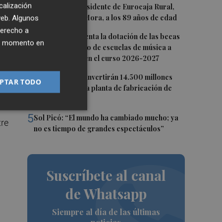
2
calización
Fallece el expresidente de Eurocaja Rural,
Andrés Gómez Mora, a los 89 años de edad
 web. Algunos
derecho a
3
CaixaBank aumenta la dotación de las becas
ier momento en
para el alumnado de escuelas de música a
275.000 euros en el curso 2026-2027
4
Tesla y SpaceX invertirán 14.500 millones
o
PTAR TODO
para construir la planta de fabricación de
las
chips Terafab
5
Sol Picó: “El mundo ha cambiado mucho; ya
tre
no es tiempo de grandes espectáculos”
Suscríbete al canal
de Whatsapp
Siempre al día de las últimas