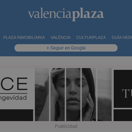
PLAZA INMOBILIARIA
VALÈNCIA
CULTURPLAZA
GUÍA HED
+ Seguir en Google