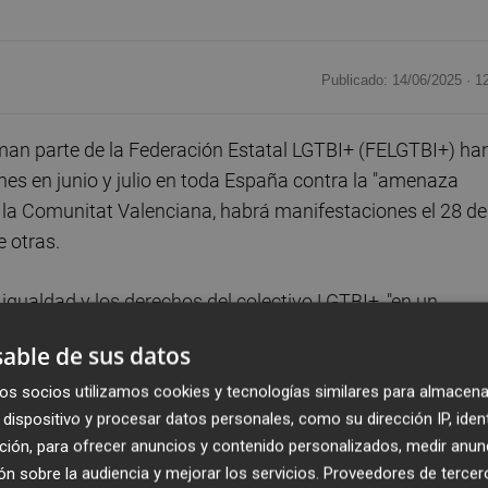
Publicado: 14/06/2025 ·
1
an parte de la Federación Estatal LGTBI+ (FELGTBI+) ha
es en junio y julio en toda España contra la "amenaza
 la Comunitat Valenciana, habrá manifestaciones el 28 de
e otras.
igualdad y los derechos del colectivo LGTBI+, "en un
e odio y la amenaza creciente de retrocesos en derechos"
able de sus datos
 sábado 14 de junio hasta el próximo 19 de julio.
os socios utilizamos cookies y tecnologías similares para almacena
dispositivo y procesar datos personales, como su dirección IP, iden
ulio a las 19.00 horas la manifestación estatal, que
ción, para ofrecer anuncios y contenido personalizados, medir anun
 plaza de Colón, bajo el lema '20 años avanzando en
n sobre la audiencia y mejorar los servicios.
Proveedores de tercer