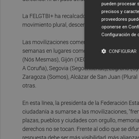
pueden procesar su
precisos y caracte
La FELGTBI+ ha recalcado que, como en ediciones 
proveedores pueden
movimiento plural, descentralizado y contundent
oponerse en
Confi
Configuración de 
Las movilizaciones comenzaron el pasado 8 de ju
semanas en lugares como Jerez (JereLesGay), 
CONFIGURAR
(Nós Mesmas), Gijón (XEGA), Santa Cruz de Tene
A Coruña), Segovia (Segoentiende), Logroño (Gyld
Zaragoza (Somos), Alcázar de San Juan (Plural 
otras.
En esta línea, la presidenta de la Federación Est
ciudadanía a sumarse a las movilizaciones, "frente
plazas, pueblos y ciudades con orgullo, memoria 
derechos no se tocan. Frente al odio que se dif
respuesta debe ser más visibilidad, más alianz