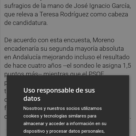
sufragios de la mano de José Ignacio García,
que releva a Teresa Rodríguez como cabeza
de candidatura.
De acuerdo con esta encuesta, Moreno
encadenaría su segunda mayoría absoluta
en Andalucía mejorando incluso el resultado
de hace cuatro años --el sondeo le asigna 1,5
puntos más-- mientras que el PSOE
profundizaría su retroceso en el que
Uso responsable de sus
tradicionalmente había sido su gran granero
datos
de votos en toda España. El PP sería la
fuerza más votada en las ocho provincias
Nosotros y nuestros socios utilizamos
con el PSOE en segundo lugar en todas ellas.
cookies y tecnologías similares para
almacenar y acceder a información en su
dispositivo y procesar datos personales,