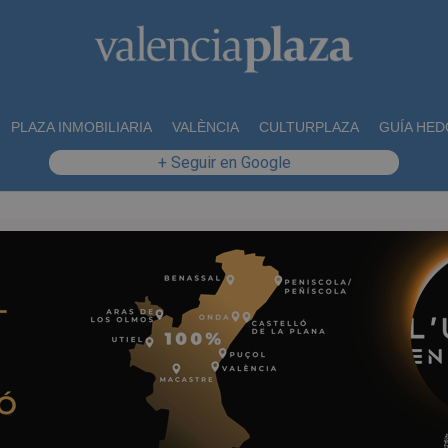
PLAZA INMOBILIARIA
VALÈNCIA
CULTURPLAZA
GUÍA HED
+ Seguir en Google