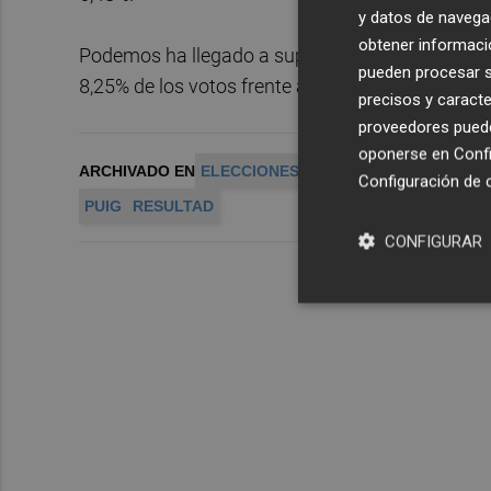
y datos de navega
obtener informació
Podemos ha llegado a superar en votos a Coali
pueden procesar su
8,25% de los votos frente al 7,92% de Primavera
precisos y caracte
proveedores pueden
oponerse en
Confi
ARCHIVADO EN
ELECCIONES EUROPEAS
EUROPEAS
Configuración de 
PUIG
RESULTAD
CONFIGURAR