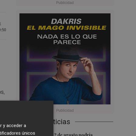
1
9:50
s,
Últimas Noticias
 un
r y acceder a
tificadores únicos
1
La movilidad el 12 de agosto podría