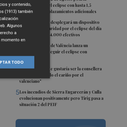
cios y contenido,
duplicarse por el eclipse con hasta 1,5
millones de desplazamientos adicionales
os (1913)
también
calización
2
La Guardia Civil desplegará un dispositivo
 web. Algunos
especial de seguridad por el eclipse del día
derecho a
12, con más de 24.000 efectivos
ier momento en
3
El Ayuntamiento de València lanza un
decálogo para seguir el eclipse con
seguridad
PTAR TODO
4
Carmen Ortí: "Me gustaría ser la consellera
que ha estimulado el cariño por el
valenciano"
5
Los incendios de Sierra Engarcerán y Culla
evolucionan positivamente pero Tírig pasa a
situación 2 del PEIF