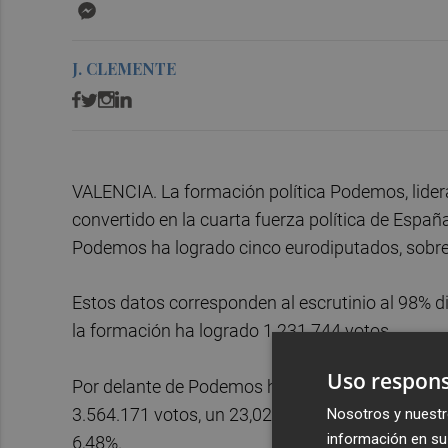
Messenger
J. CLEMENTE
VALENCIA. La formación política Podemos, liderad
convertido en la cuarta fuerza política de Espa
Podemos ha logrado cinco eurodiputados, sobre
Estos datos corresponden al escrutinio al 98% di
la formación ha logrado 1.231.744 votos.
Uso respons
Por delante de Podemos han quedado el PP, con 
3.564.171 votos, un 23,02% (14 eurodiputados) e
Nosotros y nuestr
información en su 
6,48%.