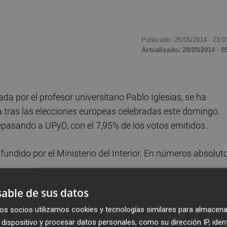
Publicado: 25/05/2014 ·
23:0
Actualizado: 28/05/2014 · 0
a por el profesor universitario Pablo Iglesias, se ha
ña tras las elecciones europeas celebradas este domingo.
pasando a UPyD, con el 7,95% de los votos emitidos.
fundido por el Ministerio del Interior. En números absoluto
able de sus datos
4.033.663 votos y un 26,05% (16 eurodiputados), PSOE,
 Izquieda Unida. Por detrás, UPyD, con 1.004.135 votos y
os socios utilizamos cookies y tecnologías similares para almacena
dispositivo y procesar datos personales, como su dirección IP, iden