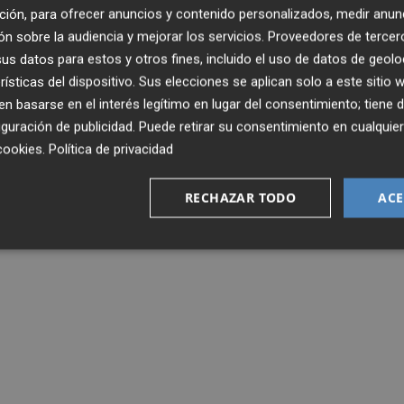
ción, para ofrecer anuncios y contenido personalizados, medir anun
n sobre la audiencia y mejorar los servicios.
Proveedores de tercer
ció Compromís en la Comunitat Valenciana, logrando un
s datos para estos y otros fines, incluido el uso de datos de geolo
 Europea.
rísticas del dispositivo. Sus elecciones se aplican solo a este sitio
 basarse en el interés legítimo en lugar del consentimiento; tiene 
guración de publicidad
. Puede retirar su consentimiento en cualqu
PP
PPCV
PSOE
PSPV
RAJOY
RUBALCABA
CAÑETE
FABRA
cookies
.
Política de privacidad
RECHAZAR TODO
ACE