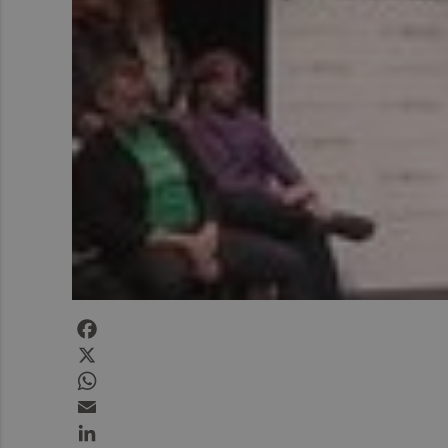
Facebook
X
WhatsApp
Email
LinkedIn