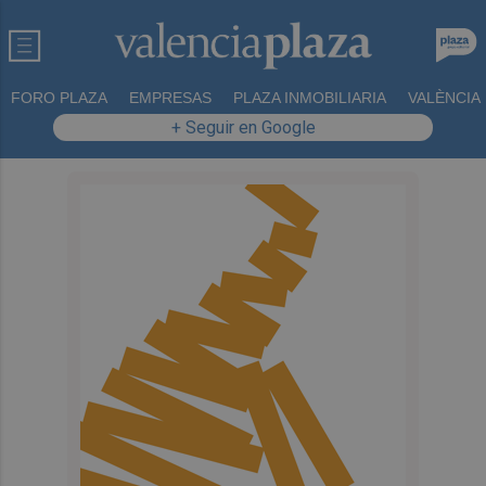
FORO PLAZA
EMPRESAS
PLAZA INMOBILIARIA
VALÈNCIA
+ Seguir en Google