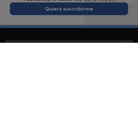
Quiero suscribirme
Suscríbete al Boletín
Todos los días a primera hora en tu email
¡Quiero suscribirme!
Síguenos en redes
Valencia Plaza, desde cualquier medio