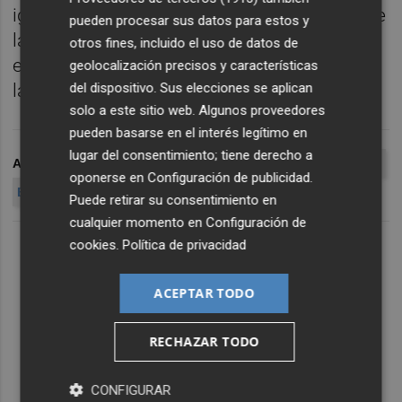
igualdad de oportunidades, más por la vía de
pueden procesar sus datos para estos y
la prestación de este tipo de servicios
otros fines, incluido el uso de datos de
esenciales que por la vía del incremento de
geolocalización precisos y características
del dispositivo. Sus elecciones se aplican
la recaudación impositiva.
solo a este sitio web. Algunos proveedores
pueden basarse en el interés legítimo en
lugar del consentimiento; tiene derecho a
ARCHIVADO EN
PARO
CRECIMIENTO
ECONOMÍA
ESPAÑA
oponerse en
Configuración de publicidad
.
BBVA
RAFAEL DOMENECH
Puede retirar su consentimiento en
cualquier momento en
Configuración de
cookies
.
Política de privacidad
ACEPTAR TODO
RECHAZAR TODO
CONFIGURAR