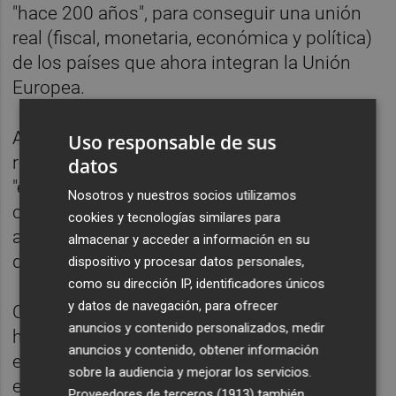
"hace 200 años", para conseguir una unión
real (fiscal, monetaria, económica y política)
de los países que ahora integran la Unión
Europea.
Ante este panorama, el economista se ha
Uso responsable de sus
referido al momento actual como una
datos
"encrucijada histórica crítica", dado que las
Nosotros y nuestros socios utilizamos
consecuencias de las medidas que tomen
cookies y tecnologías similares para
ahora los dirigentes de la UE se sentirán
almacenar y acceder a información en su
durante décadas por los ciudadanos.
dispositivo y procesar datos personales,
como su dirección IP, identificadores únicos
y datos de navegación, para ofrecer
Otro de los pilares sobre los que Doménech
anuncios y contenido personalizados, medir
ha sustentado la posible recuperación
anuncios y contenido, obtener información
económica de España es la inversión en
sobre la audiencia y mejorar los servicios.
educación y la búsqueda de la garantía de la
Proveedores de terceros (1913)
también