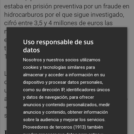
estaba en prisión preventiva por un fraude en
hidrocarburos por el que sigue investigado,
cifró entre 3,5 y 4 millones de euros las
mordidas que dice haber pagado al
exministro y a su exasesor, Koldo García,
Uso responsable de sus
también acusado, además de pagarles
datos
10.000 euros mensuales para gastos fijos.
Nosotros y nuestros socios utilizamos
cookies y tecnologías similares para
Lo negó el jueves
Koldo García
en una
almacenar y acceder a información en su
declaración en la que defendió al ministro,
dispositivo y procesar datos personales,
una persona "que siempre ha intentado
como su dirección IP, identificadores únicos
y datos de navegación, para ofrecer
ayudar a todo el mundo", y en la que subrayó
anuncios y contenido personalizados, medir
-en referencia implícita a Aldama- que lo que
anuncios y contenido, obtener información
se dice "hay que demostrarlo".
sobre la audiencia y mejorar los servicios.
Proveedores de terceros (1913)
también
De los contratos de