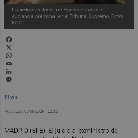
El exministro Jose Luis Ábalos durante la
audiencia preliminar en el Tribunal Supremo.
Foto:
POOL
Facebook
X
WhatsApp
Email
LinkedIn
Messenger
Plaza
Publicado: 03/05/2026 ·
12:12
MADRID (EFE). El juicio al exministro de