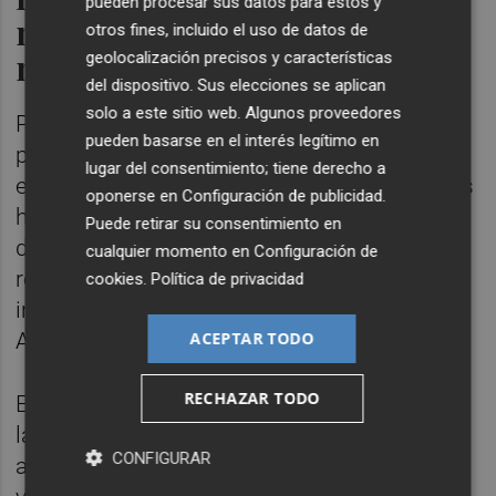
pueden procesar sus datos para estos y
mascarillas a los 'enchufes' de
otros fines, incluido el uso de datos de
mujeres
geolocalización precisos y características
del dispositivo. Sus elecciones se aplican
solo a este sitio web. Algunos proveedores
Por primera vez desde que está en prisión
pueden basarse en el interés legítimo en
provisional se escuchará la versión del
lugar del consentimiento; tiene derecho a
exministro y exdiputado, que estas semanas
oponerse en
Configuración de publicidad
.
ha dejado ver su visible cansancio, sentado
Puede retirar su consentimiento en
detrás de su abogado, pero también alguna
cualquier momento en
Configuración de
reacción irónica, con sonrisas y miradas
cookies
.
Política de privacidad
incrédulas ante las manifestaciones de
ACEPTAR TODO
Aldama o de los investigadores de la UCO.
RECHAZAR TODO
Estos subrayaron su papel "fundamental" en
la presunta banda organizada, aunque
CONFIGURAR
apuntaron también que "el que paga manda"