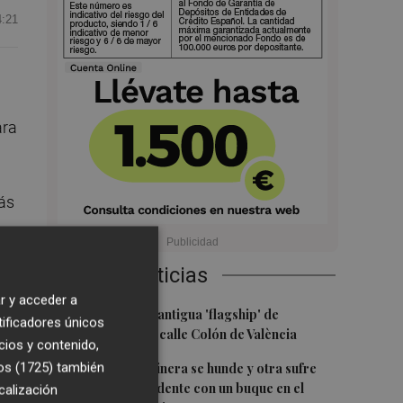
4:21
ara
más
Últimas Noticias
r y acceder a
1
Oysho ocupa la antigua 'flagship' de
tificadores únicos
Nespresso en la calle Colón de València
cios y contenido,
2
os (1725)
también
Una batea clochinera se hunde y otra sufre
daños en un incidente con un buque en el
calización
 se