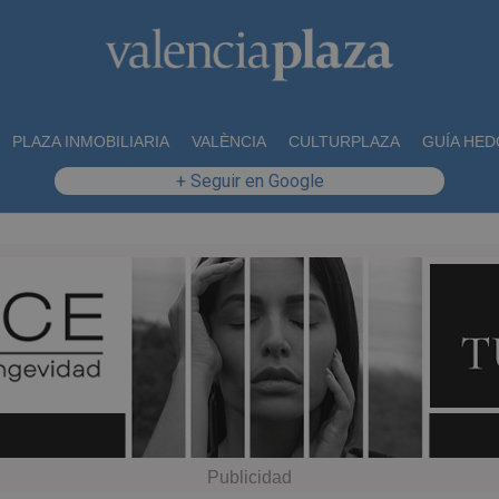
PLAZA INMOBILIARIA
VALÈNCIA
CULTURPLAZA
GUÍA HED
+ Seguir en Google