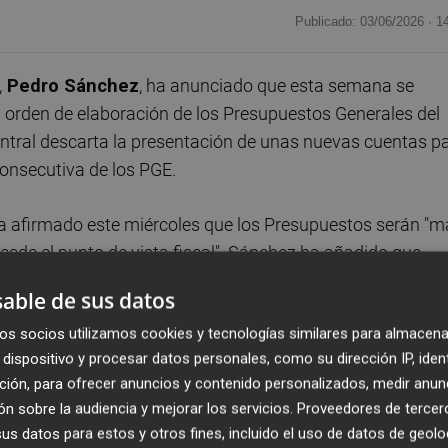
Publicado: 03/06/2026 ·
1
,
Pedro Sánchez
, ha anunciado que esta semana se
 la orden de elaboración de los Presupuestos Generales del
central descarta la presentación de unas nuevas cuentas p
consecutiva de los PGE.
 ha afirmado este miércoles que los Presupuestos serán "
sde el punto de vista fiscal". Sánchez ha añadido que
o para aprobar las nuevas cuentas y se presentarán las
able de sus datos
os socios utilizamos cookies y tecnologías similares para almacena
dispositivo y procesar datos personales, como su dirección IP, iden
va a tener un "peso prioritario", con el "mayor despliegue de
ción, para ofrecer anuncios y contenido personalizados, medir anun
en la historia democrática de España.
n sobre la audiencia y mejorar los servicios.
Proveedores de tercer
s datos para estos y otros fines, incluido el uso de datos de geolo
an a seguir en la línea de la "responsabilidad fiscal" que