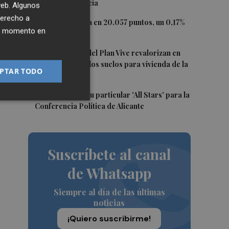
puerto de Valencia
 web. Algunos
ar
derecho a
3
El Ibex 35 cierra en 20.057 puntos, un 0,17%
ier momento en
más
4
Los concursos del Plan Vive revalorizan en
casi 12 millones los suelos para vivienda de la
PTAR TODO
Generalitat
5
El PSPV ultima su particular 'All Stars' para la
Conferencia Política de Alicante
Suscríbete al canal
de Whatsapp
Siempre al día de las últimas
noticias
¡Quiero suscribirme!