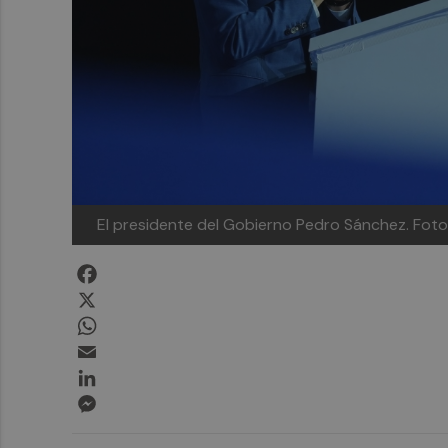
El presidente del Gobierno Pedro Sánchez.
Foto
Facebook
X
WhatsApp
Email
LinkedIn
Messenger