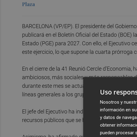
Plaza
BARCELONA (VP/EP). El presidente del Gobierno
publicará en el Boletín Oficial del Estado (BOE)
Estado (PGE) para 2027. Con ello, el Ejecutivo 
este ejercicio, lo que supone la cuarta prórroga 
En el cierre de la 41 Reunió Cercle d'Economia,
ambiciosos, más sociales y más responsables de
durante este mes se actualizará el cuadro macr
Uso respons
líneas generales a los grupos parlamentarios.
Nosotros y nuestr
información en su 
El jefe del Ejecutivo ha indicado que la vivienda 
y datos de navega
recursos públicos que se haya conocido jamás" 
obtener informació
pueden procesar su
Asimismo, ha afirmado que las cuentas públicas v