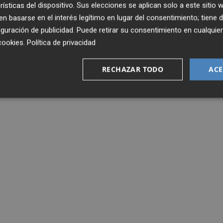
rísticas del dispositivo. Sus elecciones se aplican solo a este sitio
reduciendo el déficit público y la deuda pública va a acab
 basarse en el interés legítimo en lugar del consentimiento; tiene 
guración de publicidad
. Puede retirar su consentimiento en cualqu
cookies
.
Política de privacidad
E ESPAÑA
RECHAZAR TODO
ACE