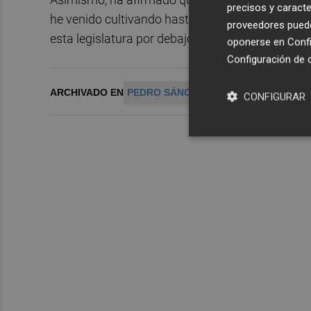
precisos y caracte
he venido cultivando hasta ahora, se va a seguir 
proveedores pueden
esta legislatura por debajo del 100% del PIB.
oponerse en
Confi
Configuración de 
ARCHIVADO EN
PEDRO SÁNCHEZ
PGE
GOBIERNO D
CONFIGURAR