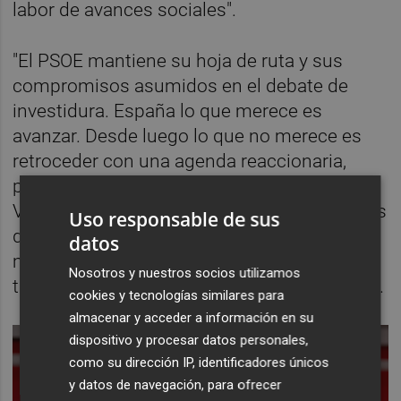
labor de avances sociales".
"El PSOE mantiene su hoja de ruta y sus
compromisos asumidos en el debate de
investidura. España lo que merece es
avanzar. Desde luego lo que no merece es
retroceder con una agenda reaccionaria,
protagonizada por una coalición del PP con
Vox que afectaría de manera irreparable a los
Uso responsable de sus
derechos de millones de hombres y
datos
mujeres", ha enfatizado, para agregar que
Nosotros y nuestros socios utilizamos
tiene claro que España requiere "estabilidad".
cookies y tecnologías similares para
almacenar y acceder a información en su
dispositivo y procesar datos personales,
como su dirección IP, identificadores únicos
y datos de navegación, para ofrecer