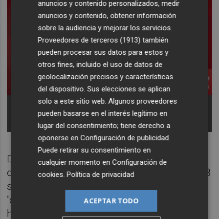
anuncios y contenido personalizados, medir
anuncios y contenido, obtener información
sobre la audiencia y mejorar los servicios.
Proveedores de terceros (1913)
también
pueden procesar sus datos para estos y
otros fines, incluido el uso de datos de
geolocalización precisos y características
del dispositivo. Sus elecciones se aplican
solo a este sitio web. Algunos proveedores
El secretario general del PSOE y presidente del
Gobierno, Pedro Sánchez.
Foto: ALEJANDRO
pueden basarse en el interés legítimo en
MARTÍNEZ VÉLEZ/EP
lugar del consentimiento; tiene derecho a
oponerse en
Configuración de publicidad
.
Puede retirar su consentimiento en
Durante su comparecencia, Sánchez ha
cualquier momento en
Configuración de
defendido que su llegada a Moncloa en 2018
cookies
.
Política de privacidad
supuso un paso en frente para acabar con la
"corrupción sistémica" que, a su juicio, el PP
ACEPTAR TODO
había sembrado en las instituciones.