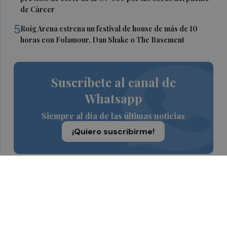
de Càrcer
5
Roig Arena estrena un festival de house de más de 10
horas con Folamour, Dan Shake o The Basement
Suscríbete al canal de
Whatsapp
Siempre al día de las últimas noticias
¡Quiero suscribirme!