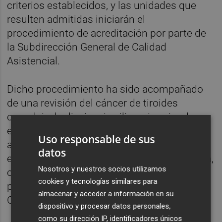
criterios establecidos, y las unidades que
resulten admitidas iniciarán el
procedimiento de acreditación por parte de
la Subdirección General de Calidad
Asistencial.
Dicho procedimiento ha sido acompañado
de una revisión del cáncer de tiroides
complejo, la discinesia ciliar primaria y la
enfermedad pulmonar intersticial difusa del
Uso responsable de sus
adulto, que serán objeto de atención
datos
especializada en estos centros de referencia,
Nosotros y nuestros socios utilizamos
conforme a los criterios técnicos acordados
cookies y tecnologías similares para
por los grupos de trabajo y validados por el
almacenar y acceder a información en su
Comité de Designación de CSUR.
dispositivo y procesar datos personales,
como su dirección IP, identificadores únicos