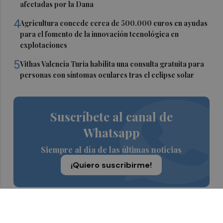
afectadas por la Dana
4
Agricultura concede cerca de 500.000 euros en ayudas
para el fomento de la innovación tecnológica en
explotaciones
5
Vithas Valencia Turia habilita una consulta gratuita para
personas con síntomas oculares tras el eclipse solar
Suscríbete al canal de
Whatsapp
Siempre al día de las últimas noticias
¡Quiero suscribirme!