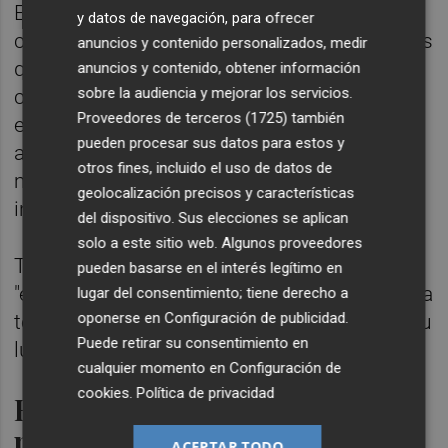
El acuerdo alcanzado entre Sanidad y las
y datos de navegación, para ofrecer
comunidades también establece los criterios
anuncios y contenido personalizados, medir
que deben cumplir los futuros CSUR para
anuncios y contenido, obtener información
sobre la audiencia y mejorar los servicios.
cada una de estas áreas clínicas, incluyendo
Proveedores de terceros (1725)
también
experiencia acreditada, volumen mínimo de
pueden procesar sus datos para estos y
actividad, capacidad tecnológica, enfoque
otros fines, incluido el uso de datos de
multidisciplinar y programas de formación e
geolocalización precisos y características
investigación, entre otros.
del dispositivo. Sus elecciones se aplican
solo a este sitio web. Algunos proveedores
Todo ello buscar garantizar una atención
pueden basarse en el interés legítimo en
"especializada, homogénea y de calidad" para
lugar del consentimiento; tiene derecho a
oponerse en
Configuración de publicidad
.
toda la población, independientemente de su
Puede retirar su consentimiento en
lugar de residencia.
cualquier momento en
Configuración de
cookies
.
Política de privacidad
El SNS incorpora tres CSUR
para el transporte pediátrico
ACEPTAR TODO