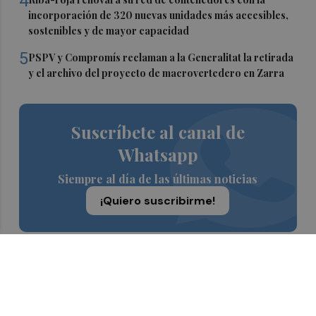
4
incorporación de 320 nuevas unidades más accesibles,
sostenibles y de mayor capacidad
5
PSPV y Compromís reclaman a la Generalitat la retirada
y el archivo del proyecto de macrovertedero en Zarra
Suscríbete al canal de
Whatsapp
Siempre al día de las últimas noticias
¡Quiero suscribirme!