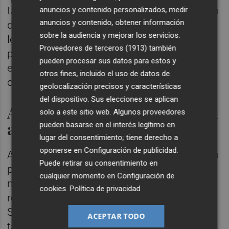
también emplaza a eliminar la parcialidad no
anuncios y contenido personalizados, medir
anuncios y contenido, obtener información
deseada cumpliendo con lo acordado con
sobre la audiencia y mejorar los servicios.
los sindicatos convirtiendo de forma
Proveedores de terceros (1913)
también
progresiva los contratos a tiempo parcial
pueden procesar sus datos para estos y
estructurales en contratos a tiempo
otros fines, incluido el uso de datos de
completo.
geolocalización precisos y características
del dispositivo. Sus elecciones se aplican
Asegurar la tasa de reposición
solo a este sitio web. Algunos proveedores
a las nuevas funciones
pueden basarse en el interés legítimo en
lugar del consentimiento; tiene derecho a
oponerse en
Configuración de publicidad
.
Además de la prestación del servicio público
Puede retirar su consentimiento en
postal, la empresa asumió nuevas líneas de
cualquier momento en
Configuración de
negocio al ser considerada, mediante una
cookies
.
Política de privacidad
reforma legislativa en 2025 prestataria de
Servicios de Interés Económico General,
ACEPTAR TODO
tales como trámites administrativos,