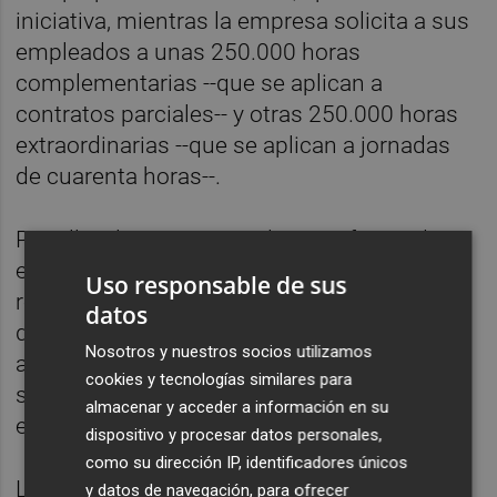
iniciativa, mientras la empresa solicita a sus
empleados a unas 250.000 horas
complementarias --que se aplican a
contratos parciales-- y otras 250.000 horas
extraordinarias --que se aplican a jornadas
de cuarenta horas--.
Por ello, el grupo insta a lanzar ofertas de
empleo público suficientes en Correos para
Uso responsable de sus
reducir la tasa de temporalidad por debajo
datos
del 8%, que es el objetivo marcado para las
Nosotros y nuestros socios utilizamos
administraciones públicas en la ley de 2021
cookies y tecnologías similares para
sobre reducción de la temporalidad en el
almacenar y acceder a información en su
empleo público.
dispositivo y procesar datos personales,
como su dirección IP, identificadores únicos
La iniciativa, recogida por Europa Press,
y datos de navegación, para ofrecer