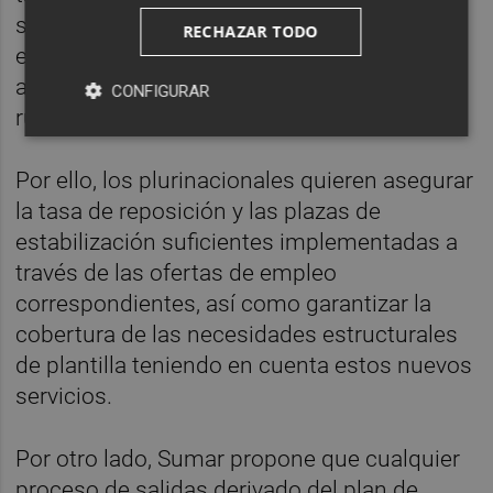
servicios financieros básicos, atención en
RECHAZAR TODO
emergencias y la ventanilla única para la
administración, especialmente en el ámbito
CONFIGURAR
rural.
Por ello, los plurinacionales quieren asegurar
la tasa de reposición y las plazas de
estabilización suficientes implementadas a
través de las ofertas de empleo
correspondientes, así como garantizar la
cobertura de las necesidades estructurales
de plantilla teniendo en cuenta estos nuevos
servicios.
Por otro lado, Sumar propone que cualquier
proceso de salidas derivado del plan de