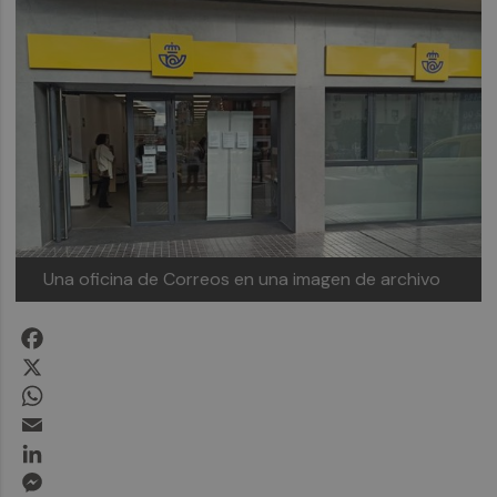
Una oficina de Correos en una imagen de archivo
Facebook
X
WhatsApp
Email
LinkedIn
Messenger