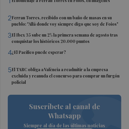
1
El homenaje a Ferran Torres en Foios, en imágenes
2
Ferran Torres, recibido con un baño de masas en su
pueblo: "Allá donde voy siempre digo que soy de Foios"
3
El Ibex 35 sube un 2% la primera semana de agosto tras
conquistar los históricos 20.000 puntos
4
¿El Pacífico puede esperar?
5
El TARC obliga a València a readmitir a la empresa
excluida y reanuda el concurso para comprar un furgón
policial
Suscríbete al canal de
Whatsapp
Siempre al día de las últimas noticias