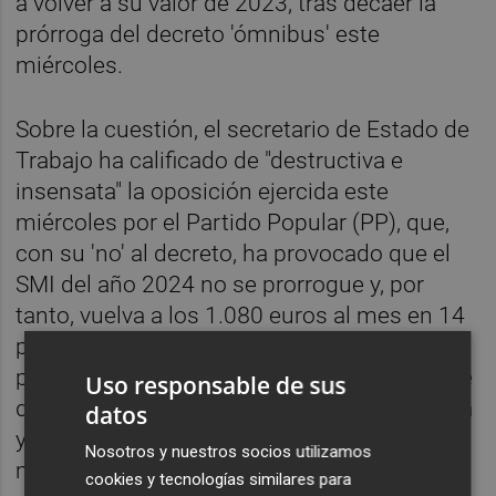
a volver a su valor de 2023, tras decaer la
prórroga del decreto 'ómnibus' este
miércoles.
Sobre la cuestión, el secretario de Estado de
Trabajo ha calificado de "destructiva e
insensata" la oposición ejercida este
miércoles por el Partido Popular (PP), que,
con su 'no' al decreto, ha provocado que el
SMI del año 2024 no se prorrogue y, por
tanto, vuelva a los 1.080 euros al mes en 14
pagas mientras duren las negociaciones
para la nueva alza de este año, así como que
Uso responsable de sus
decaiga la prórroga de los ERTE de La Palma
datos
y la ampliación a más municipios las
Nosotros y nuestros socios utilizamos
medidas de protección por la Dana.
cookies y tecnologías similares para