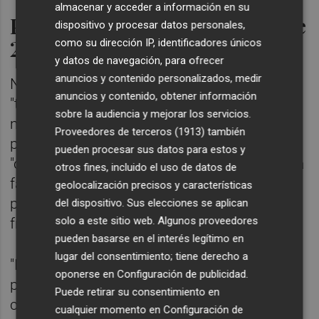
almacenar y acceder a información en su
Pautas para respetar el SMI de
dispositivo y procesar datos personales,
2024
como su dirección IP, identificadores únicos
y datos de navegación, para ofrecer
anuncios y contenido personalizados, medir
No obstante, ha mandado un mensaje de
anuncios y contenido, obtener información
"tranquilidad" a los más de dos millones y
sobre la audiencia y mejorar los servicios.
medio de trabajadores que cobran el SMI
Proveedores de terceros (1913)
también
porque desde el Ministerio de Trabajo
pueden procesar sus datos para estos y
"cerrarán" todas las posibilidades para que la
otros fines, incluido el uso de datos de
falta de prórroga no tenga efecto en las
geolocalización precisos y características
personas trabajadoras que están en esta
del dispositivo. Sus elecciones se aplican
solo a este sitio web. Algunos proveedores
franja salarial.
pueden basarse en el interés legítimo en
lugar del consentimiento; tiene derecho a
"Nadie va a tener una repercusión negativa,
oponerse en
Configuración de publicidad
.
porque, en el caso de que así fuera, nos
Puede retirar su consentimiento en
comprometemos a paliarla inmediatamente
cualquier momento en
Configuración de