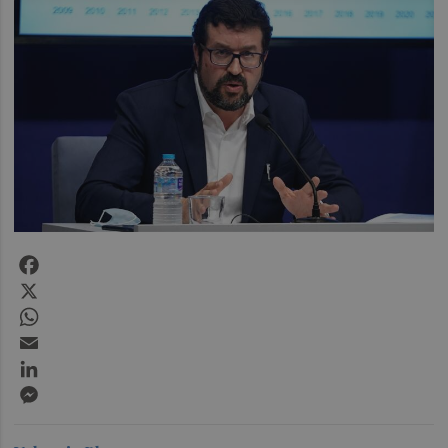
Facebook
X
WhatsApp
Email
LinkedIn
Messenger