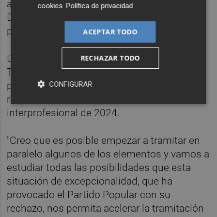
a través del carácter retroactivo del Real
cookies
.
Política de privacidad
Decreto del Salario Mínimo Interprofesional
para el 2025", ha asegurado.
ACEPTAR TODO
De igual manera, ha indicado que desde
RECHAZAR TODO
Trabajo establecerán unas instrucciones o
pautas que dejen claro que hay que seguir
CONFIGURAR
respetando el salario mínimo
interprofesional de 2024.
"Creo que es posible empezar a tramitar en
paralelo algunos de los elementos y vamos a
estudiar todas las posibilidades que esta
situación de excepcionalidad, que ha
provocado el Partido Popular con su
rechazo, nos permita acelerar la tramitación