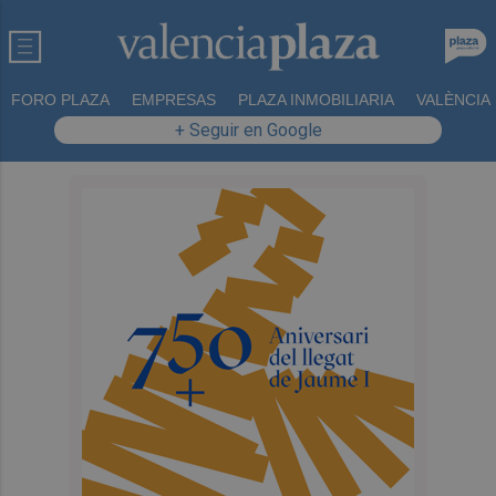
FORO PLAZA
EMPRESAS
PLAZA INMOBILIARIA
VALÈNCIA
+ Seguir en Google