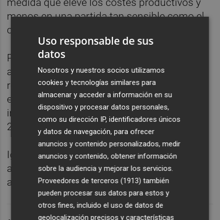
medida que eleve los costes productivos y
menos en una partida tan sensible como el
combustible.
Uso responsable de sus
datos
Por el contrario, reclaman mejoras en este
Nosotros y nuestros socios utilizamos
acuerdo y piden aumentar la retribución que
cookies y tecnologías similares para
reciben por cada 1.000 litros hasta los 75,71
almacenar y acceder a información en su
euros para aplicar al gasóleo agrícola el tipo
dispositivo y procesar datos personales,
impositivo mínimo que permite la Directiva
como su dirección IP, identificadores únicos
2003/96/CE.
y datos de navegación, para ofrecer
anuncios y contenido personalizados, medir
Igualmente, piden que a los combustibles
anuncios y contenido, obtener información
agrícolas se aplique el IVA de tipo reducido,
sobre la audiencia y mejorar los servicios.
Proveedores de terceros (1913)
también
al igual que al resto de bienes y servicios.
pueden procesar sus datos para estos y
otros fines, incluido el uso de datos de
geolocalización precisos y características