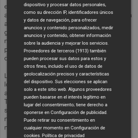
dispositivo y procesar datos personales,
expresidente del Govern Jaume Matas, al
como su dirección IP, identificadores únicos
alegar que la presunta "defraudación" llevada
y datos de navegación, para ofrecer
a cabo a través de Nóos no se provocó "ni
anuncios y contenido personalizados, medir
grave repercusión en la seguridad del tráfico
anuncios y contenido, obtener información
mercantil, ni en la economía nacional ni un
sobre la audiencia y mejorar los servicios.
perjuicio a un gran número de personas en
Proveedores de terceros (1913)
también
distintos territorios".
pueden procesar sus datos para estos y
otros fines, incluido el uso de datos de
geolocalización precisos y características
La resolución incidía en que, de acuerdo a
del dispositivo. Sus elecciones se aplican
los datos conocidos hasta entonces, las
solo a este sitio web. Algunos proveedores
actividades del Duque y su exsocio Diego
pueden basarse en el interés legítimo en
Torres no han repercutido "en nuestro
lugar del consentimiento; tiene derecho a
sistema financiero" ni "en la cotización de
oponerse en
Configuración de publicidad
.
nuestra moneda" ni han afectado "al
Puede retirar su consentimiento en
mecanismo de cambio bursátil".
cualquier momento en
Configuración de
cookies
.
Política de privacidad