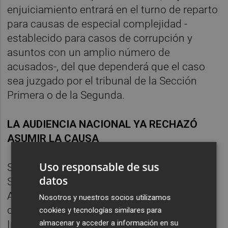
enjuiciamiento entrará en el turno de reparto
para causas de especial complejidad -
establecido para casos de corrupción y
asuntos con un amplio número de
acusados-, del que dependerá que el caso
sea juzgado por el tribunal de la Sección
Primera o de la Segunda.
LA AUDIENCIA NACIONAL YA RECHAZÓ
ASUMIR LA CAUSA
Uso responsable de sus
Se da la circunstancia de que en 2012 la
datos
Sección Cuarta de la Sala de lo Penal de la
Audiencia Nacional rechazó asumir la
Nosotros y nuestros socios utilizamos
competencia de la investigación en torno al
cookies y tecnologías similares para
almacenar y acceder a información en su
Instituto Nóos, tras así haberlo solicitado el