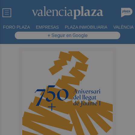
FORO PLAZA
EMPRESAS
PLAZA INMOBILIARIA
VALÈNCIA
+ Seguir en Google