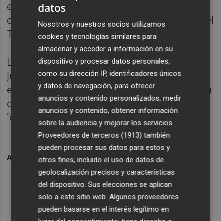
específica, más quirúrgica y creemos que
datos
con eso satisfacemos los requerimientos del
Nosotros y nuestros socios utilizamos
TSJN", ha dicho.
cookies y tecnologías similares para
almacenar y acceder a información en su
La orden foral estaría vigente hasta el 28 de
dispositivo y procesar datos personales,
como su dirección IP, identificadores únicos
julio y el Gobierno quiere que entre en vigor
y datos de navegación, para ofrecer
en la medianoche del viernes al sábado, para
anuncios y contenido personalizados, medir
que pueda abarcar este fin de semana, que
anuncios y contenido, obtener información
"es de mucha interacción social en Navarra".
sobre la audiencia y mejorar los servicios.
Proveedores de terceros (1913)
también
pueden procesar sus datos para estos y
ARCHIVADO EN
NAVARRA
CORONAVIRUS
otros fines, incluido el uso de datos de
geolocalización precisos y características
del dispositivo. Sus elecciones se aplican
solo a este sitio web. Algunos proveedores
pueden basarse en el interés legítimo en