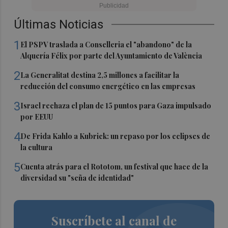
Últimas Noticias
1
El PSPV traslada a Conselleria el "abandono" de la
Alquería Félix por parte del Ayuntamiento de València
2
La Generalitat destina 2,5 millones a facilitar la
reducción del consumo energético en las empresas
3
Israel rechaza el plan de 15 puntos para Gaza impulsado
por EEUU
4
De Frida Kahlo a Kubrick: un repaso por los eclipses de
la cultura
5
Cuenta atrás para el Rototom, un festival que hace de la
diversidad su "seña de identidad"
Suscríbete al canal de