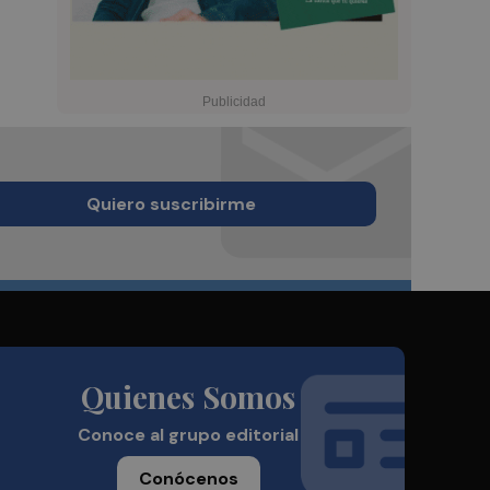
Quiero suscribirme
Quienes Somos
Conoce al grupo editorial
Conócenos