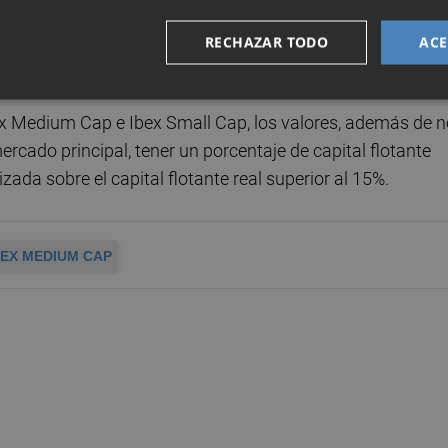
trarán en el Ibex Medium Cap también ese día, apenas d
do mes de marzo. Junto a estos dos valores también se
RECHAZAR TODO
ACE
ana capitalización
PharmaMar.
ex Medium Cap e Ibex Small Cap, los valores, además de n
ercado principal, tener un porcentaje de capital flotante
izada sobre el capital flotante real superior al 15%.
BEX MEDIUM CAP