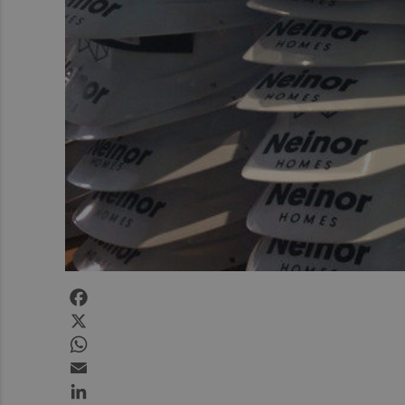
Facebook
X
WhatsApp
Email
LinkedIn