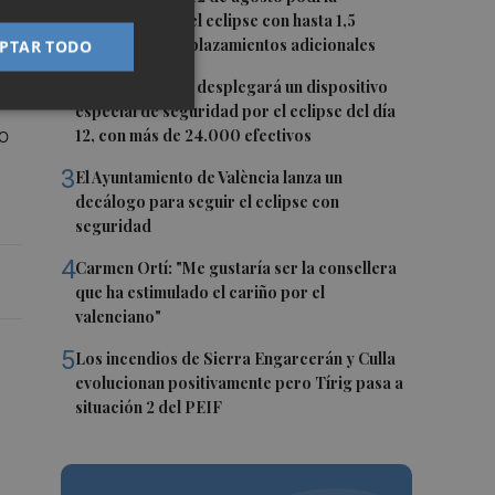
os
duplicarse por el eclipse con hasta 1,5
millones de desplazamientos adicionales
PTAR TODO
2
La Guardia Civil desplegará un dispositivo
especial de seguridad por el eclipse del día
o
12, con más de 24.000 efectivos
3
El Ayuntamiento de València lanza un
decálogo para seguir el eclipse con
seguridad
4
Carmen Ortí: "Me gustaría ser la consellera
que ha estimulado el cariño por el
valenciano"
5
Los incendios de Sierra Engarcerán y Culla
evolucionan positivamente pero Tírig pasa a
situación 2 del PEIF