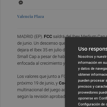
Messenger
Valencia Plaza
MADRID (EP).
FCC
saldrá del Ibex Medium Cap p
de junio. Un descenso que tiene lugar apenas un
Uso respons
dejara el Ibex 35 en julio de 2016. La compañía 
Small Cap a pesar de haber culminado su saneam
Nosotros y nuestr
información en su 
enfocada al crecimiento y la consecución de ben
y datos de navega
obtener informació
Los valores que junto a FCC dejan el Ibex Med
pueden procesar su
próximo 19 de junio, y
Codere
, que al igual que
precisos y caracte
multinacional del juego acompañan como nuevo
proveedores pueden
según la revisión aprobada este jueves por el Co
oponerse en
Confi
Configuración de 