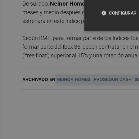
De su lado,
Neinor Homes
y
Prosegur Cash
en
meses y medio después de salir a Bolsa el pasa
CONFIGURAR
estrenará en este índice para empresas de medi
Según BME, para formar parte de los índices Ib
formar parte del Ibex 35, deben contratar en el m
('free float') superior al 15% y una rotación anual
ARCHIVADO EN
NEINOR HOMES
PROSEGUR CASH
I