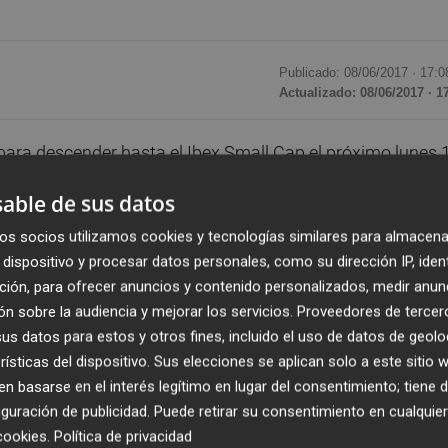
Publicado: 08/06/2017 ·
17:0
Actualizado: 08/06/2017 · 1
ara descender hasta el Ibex Small Cap el próximo lunes 
 año después de que el grupo de construcción y servicios
able de sus datos
también participada por Esther Koplowitz recala en el Ibex
iento, reducir su deuda y abordar una nueva estrategia
os socios utilizamos cookies y tecnologías similares para almacena
dispositivo y procesar datos personales, como su dirección IP, iden
eficios.
ción, para ofrecer anuncios y contenido personalizados, medir anun
n sobre la audiencia y mejorar los servicios.
Proveedores de tercer
ium Cap son
Colonial
, que ascenderá al Ibex 35 también el
s datos para estos y otros fines, incluido el uso de datos de geolo
 la constructora recala en el Ibex Small Cap. A FCC y a la
rísticas del dispositivo. Sus elecciones se aplican solo a este sitio
s valores del Ibex Small Cap
Barón de Ley
e
Iberpapel
,
 basarse en el interés legítimo en lugar del consentimiento; tiene 
mité Técnico Asesor de los índices Ibex.
guración de publicidad
. Puede retirar su consentimiento en cualqu
cookies
.
Política de privacidad