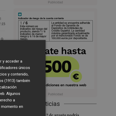
8
7:15
19
r y acceder a
tificadores únicos
cios y contenido,
os (1913)
también
calización
 web. Algunos
derecho a
Últimas Noticias
ier momento en
1
La movilidad el 12 de agosto podría