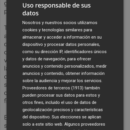
gustos del consumidor europeo y tienen un
Uso responsable de sus
precio inferior a los grandes calibres.
datos
Nosotros y nuestros socios utilizamos
También afectó a la oferta los acuerdos
cookies y tecnologías similares para
alcanzados por parte de la Unión Europea
almacenar y acceder a información en su
con terceros países como Sudáfrica, Egipto
dispositivo y procesar datos personales,
oMarruecos, con los que es difícil competir
como su dirección IP, identificadores únicos
y datos de navegación, para ofrecer
vía precios, al soportar menores costes
anuncios y contenido personalizados, medir
laborales y una mayor laxitud en los
anuncios y contenido, obtener información
controles fitosanitarios. No obstante, según
sobre la audiencia y mejorar los servicios.
señalan, el grupo -gracias a su estrategia
Proveedores de terceros (1913)
también
comercial y productiva- ha conseguido
pueden procesar sus datos para estos y
finalizar el año con un resultado positivo.
otros fines, incluido el uso de datos de
geolocalización precisos y características
En lo que respecta a la representación del
del dispositivo. Sus elecciones se aplican
solo a este sitio web. Algunos proveedores
sector citrícola español a nivel mundial,