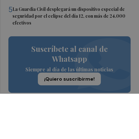
5
La Guardia Civil desplegará un dispositivo especial de
seguridad por el eclipse del día 12, con más de 24.000
efectivos
Suscríbete al canal de
Whatsapp
Siempre al día de las últimas noticias
¡Quiero suscribirme!