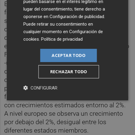
pueden basarse en el interés legítimo en
España es el sexto productor de cítricos en
lugar del consentimiento; tiene derecho a
fresco y líder en exportación de cítricos,
oponerse en
Configuración de publicidad
.
siendo el país que mejor aprovecha sus
Puede retirar su consentimiento en
cosechas en comparación con otros países
cualquier momento en
Configuración de
del Mediterráneo y del hemisferio Sur. El
cookies
.
Política de privacidad
entorno macroeconómico en el que el Grupo
Fontestad ha desarrollado su actividad
ACEPTAR TODO
-último trimestre del año 2018 hasta agosto
de 2019- ha sido positivo, con un
RECHAZAR TODO
crecimiento del PIB en el año 2018 del 2,5%,
previéndose una prolongación de la actual
CONFIGURAR
fase alcista para los tres próximos ejercicios
con crecimientos estimados entorno al 2%.
A nivel europeo se observa un crecimiento
por debajo del 2%, desigual entre los
diferentes estados miembros.