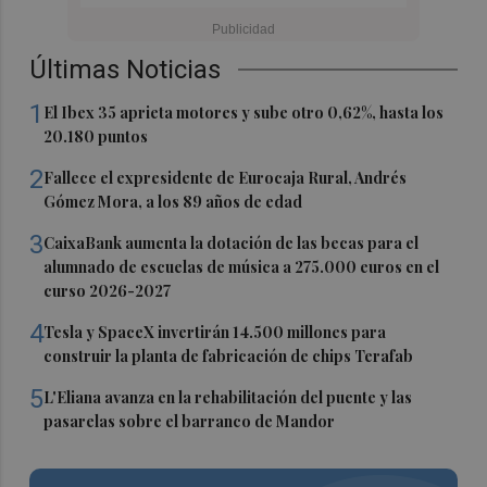
Últimas Noticias
1
El Ibex 35 aprieta motores y sube otro 0,62%, hasta los
20.180 puntos
2
Fallece el expresidente de Eurocaja Rural, Andrés
Gómez Mora, a los 89 años de edad
3
CaixaBank aumenta la dotación de las becas para el
alumnado de escuelas de música a 275.000 euros en el
curso 2026-2027
4
Tesla y SpaceX invertirán 14.500 millones para
construir la planta de fabricación de chips Terafab
5
L'Eliana avanza en la rehabilitación del puente y las
pasarelas sobre el barranco de Mandor