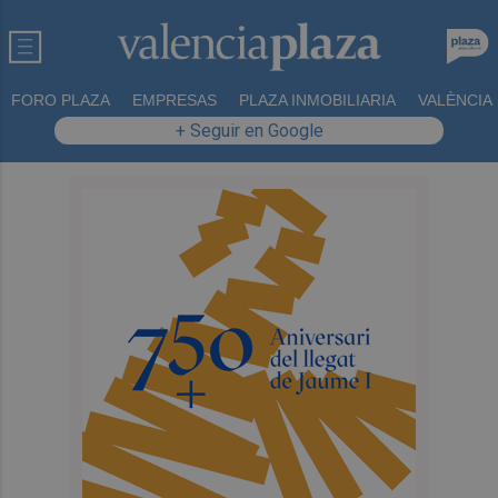
FORO PLAZA
EMPRESAS
PLAZA INMOBILIARIA
VALÈNCIA
+ Seguir en Google