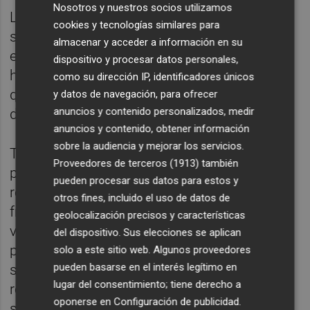
Nosotros y nuestros socios utilizamos
Los expertos señalan que el "miedo" a que el
cookies y tecnologías similares para
suceso se repita "puede ser intenso"
almacenar y acceder a información en su
expresando síntomas como la
dispositivo y procesar datos personales,
hipervigilancia o la evitación de situaciones
como su dirección IP, identificadores únicos
que recuerden al incendio "como el sonido
y datos de navegación, para ofrecer
anuncios y contenido personalizados, medir
de alarmas de incendio o el olor a humo".
anuncios y contenido, obtener información
sobre la audiencia y mejorar los servicios.
También recuerdan que los afectados
Proveedores de terceros (1913)
también
pueden tener dificultades para dormir
pueden procesar sus datos para estos y
reflejadas en insomnio o pesadillas
otros fines, incluido el uso de datos de
frecuentes relacionadas con los sucesos
geolocalización precisos y características
vividos. "Es crucial reconocer que cada
del dispositivo. Sus elecciones se aplican
persona reacciona de manera diferente a
solo a este sitio web. Algunos proveedores
pueden basarse en el interés legítimo en
situaciones traumáticas y el proceso de
lugar del consentimiento; tiene derecho a
recuperación puede variar
oponerse en
Configuración de publicidad
.
significativamente. La búsqueda de apoyo