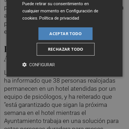
Puede retirar su consentimiento en
psicológico profesional es fundamental para
cualquier momento en
Configuración de
abordar estas reacciones y para facilitar un
cookies
.
Política de privacidad
proceso de recuperación saludable", señala
el propio Colegio en un comunicado.
ACEPTAR TODO
Puntos habilitados por el
RECHAZAR TODO
Ayuntamiento
CONFIGURAR
La alcaldesa de València,
María José Catalá
,
ha informado que 38 personas realojadas
permanecen en un hotel atendidas por un
equipo de psicólogos, y ha reiterado que
“está garantizado que sigan la próxima
semana en el hotel mientras el
Ayuntamiento trabaja en una solución para