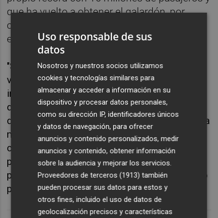
que ha vuelto a obtener el galardón, por
cuarta vez, como mejor terminal de Europa
Uso responsable de sus
en su categoría", según ha expuesto.
datos
"Somos uno de los destinos españoles más
Nosotros y nuestros socios utilizamos
cookies y tecnologías similares para
visitados y con mayor proyección
almacenar y acceder a información en su
internacional, y nuestro aeropuerto requiere
dispositivo y procesar datos personales,
de esa ampliación para seguir
como su dirección IP, identificadores únicos
desestacionalizando nuestra oferta y recibir a
y datos de navegación, para ofrecer
más turistas", ha asegurado Pérez, quien ha
anuncios y contenido personalizados, medir
considerado que esta es "una medida clave"
anuncios y contenido, obtener información
para continuar la expansión turística de la
sobre la audiencia y mejorar los servicios.
provincia, de la Costa Blanca, "a medio y largo
Proveedores de terceros (1913)
también
plazo"
pueden procesar sus datos para estos y
otros fines, incluido el uso de datos de
geolocalización precisos y características