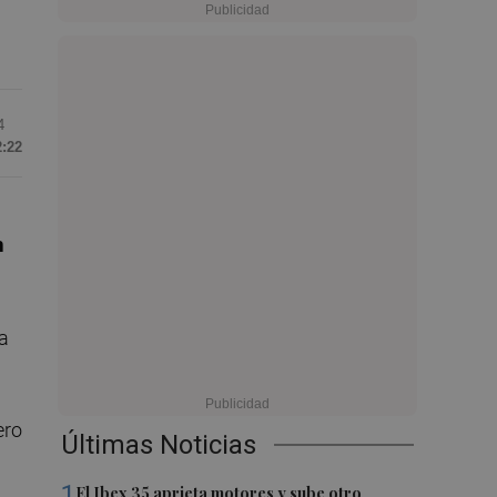
4
2:22
n
 a
ero
Últimas Noticias
1
El Ibex 35 aprieta motores y sube otro