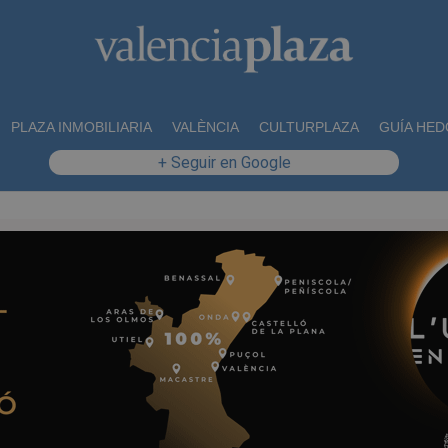
PLAZA INMOBILIARIA
VALÈNCIA
CULTURPLAZA
GUÍA HED
+ Seguir en Google