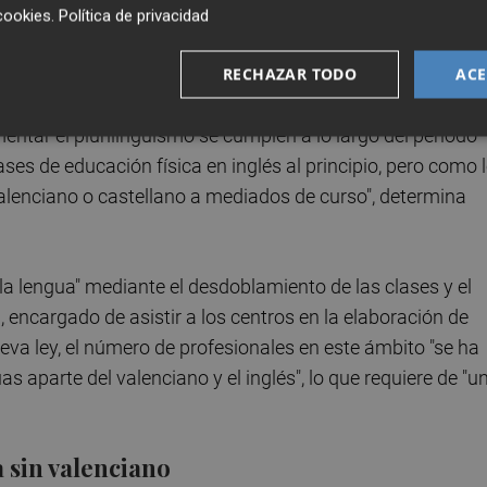
cookies
.
Política de privacidad
renden de esta reunión es la "creación de instrumentos d
RECHAZAR TODO
ACE
e traduce en la realización de un seguimiento por parte de l
ntar el plurilingüismo se cumplen a lo largo del período
ases de educación física en inglés al principio, pero como 
valenciano o castellano a mediados de curso", determina
e la lengua" mediante el desdoblamiento de las clases y el
o
, encargado de asistir a los centros en la elaboración de
eva ley, el número de profesionales en este ámbito "se ha
 aparte del valenciano y el inglés", lo que requiere de "u
 sin valenciano