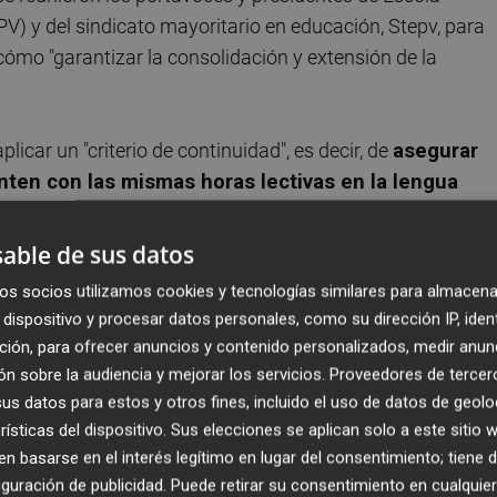
PV) y del sindicato mayoritario en educación, Stepv, para
cómo "garantizar la consolidación y extensión de la
licar un "criterio de continuidad", es decir, de
asegurar
nten con las mismas horas lectivas en la lengua
 desde Stepv explican a este periódico que el estudiantad
enciano como de castellano".
able de sus datos
os socios utilizamos cookies y tecnologías similares para almacena
a nueva ley, con el programa de inmersión lingüística", es
dispositivo y procesar datos personales, como su dirección IP, iden
parte de la línea en valenciano. De hecho, instan al
ción, para ofrecer anuncios y contenido personalizados, medir anun
, dado que
casi 70 institutos de comarcas
n sobre la audiencia y mejorar los servicios.
Proveedores de tercer
de año una carta ante la Conselleria para denunciar la
s datos para estos y otros fines, incluido el uso de datos de geolo
aje mínimo en español.
rísticas del dispositivo. Sus elecciones se aplican solo a este sitio
 basarse en el interés legítimo en lugar del consentimiento; tiene 
guración de publicidad
. Puede retirar su consentimiento en cualqu