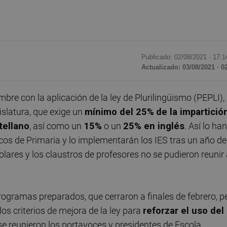
Publicado: 02/08/2021 ·
17:1
Actualizado: 03/08/2021 · 0
re con la aplicación de la ley de Plurilingüismo (PEPLI),
islatura, que exige un
mínimo del 25%
de la impartició
tellano
, así como un
15%
o un
25% en inglés
. Así lo han
cos de Primaria y lo implementarán los IES tras un año de
olares y los claustros de profesores no se pudieron reunir
rogramas preparados, que cerraron a finales de febrero, p
os criterios de mejora de la ley para
reforzar el uso del
s se reunieron los portavoces y presidentes de Escola