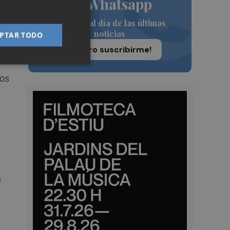
de Whatsapp
Siempre al día de las últimas
noticias
e
PTAR TODO
os
¡Quiero suscribirme!
los
n