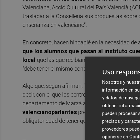
Valenciana, Acció Cultural del País Valencià (AC
trasladar a la Conselleria sus propuestas sobre 
enseñanza en valenciano".
En concreto, hacen hincapié en la necesidad de ap
que los alumnos que pasan al instituto cue
local
que las que recibían en Primaria. Además,
"debe tener el mismo conocimiento tanto de val
Uso respons
Nosotros y nuestr
Algo que, según afirman, "solo ocurría antes de l
información en su 
decir, con el que los centros impartían la mayor 
y datos de navega
departamento de Marzà a volver a este modelo
obtener informació
valencianoparlantes
presentaron a principios 
pueden procesar su
obligatoriedad de tener que impartir un porcent
precisos y caracte
proveedores pueden
oponerse en
Confi