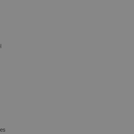
l
 es