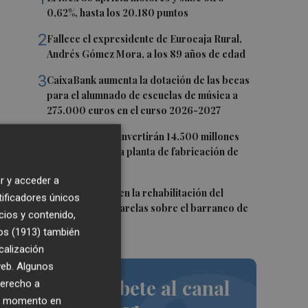
0,62%, hasta los 20.180 puntos
2
Fallece el expresidente de Eurocaja Rural,
Andrés Gómez Mora, a los 89 años de edad
3
CaixaBank aumenta la dotación de las becas
para el alumnado de escuelas de música a
275.000 euros en el curso 2026-2027
o
4
Tesla y SpaceX invertirán 14.500 millones
para construir la planta de fabricación de
chips Terafab
r y acceder a
5
L'Eliana avanza en la rehabilitación del
tificadores únicos
puente y las pasarelas sobre el barranco de
cios y contenido,
Mandor
os (1913)
también
calización
 web. Algunos
Suscríbete al canal
derecho a
ier momento en