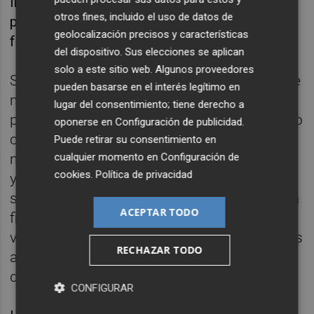
llevada a cabo por
Vicente Rodríguez
a
otros fines, incluido el uso de datos de
principios del siglo XX para trasformar la
geolocalización precisos y características
fábrica de tabacos en sede de la Audiencia.
del dispositivo. Sus elecciones se aplican
solo a este sitio web. Algunos proveedores
Se identificaron entonces techos de vigas de
pueden basarse en el interés legítimo en
madera y revoltones pintados
lugar del consentimiento; tiene derecho a
pertenecientes a la época original del edificio
oponerse en
Configuración de publicidad
.
construido por
Felipe Rubio
en la segunda
Puede retirar su consentimiento en
cualquier momento en
Configuración de
mitad del siglo XVIII, los forjados de madera
cookies
.
Política de privacidad
y revoltones de planta segunda que
sustituyeron los quemados en un incendio a
ACEPTAR TODO
finales del siglo XIX, así como forjados de
viguetas de hormigón y bovedillas asociados
RECHAZAR TODO
a las actuaciones de Camilo Grau, en mitad
de siglo XX.
CONFIGURAR