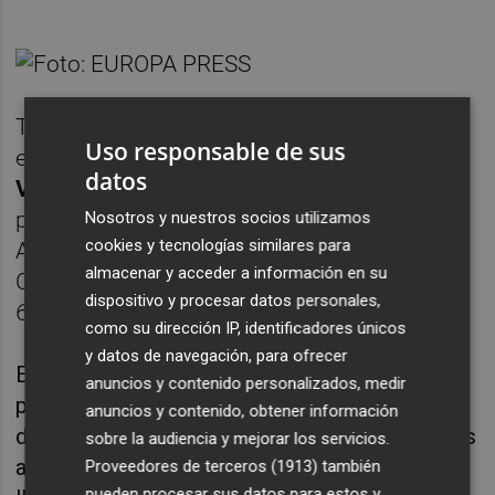
También se pretende dar lustre al conjunto
Uso responsable de sus
escultórico que alberga, obra de
Ignacio
datos
Vergara
, el mismo autor de la singular
portada del Palacio del Marqués de Dos
Nosotros y nuestros socios utilizamos
cookies y tecnologías similares para
Aguas, sede del Museo Nacional de
almacenar y acceder a información en su
Cerámica y Artes Suntuarias ubicado a unos
dispositivo y procesar datos personales,
650 metros del TSJCV.
como su dirección IP, identificadores únicos
y datos de navegación, para ofrecer
En octubre de 2020 se llevaron a cabo las
anuncios y contenido personalizados, medir
primeras catas, que permitieron reconocer
anuncios y contenido, obtener información
distribuciones y falsos techos pertenecientes
sobre la audiencia y mejorar los servicios.
a la época de la remodelación del edificio
Proveedores de terceros (1913)
también
pueden procesar sus datos para estos y