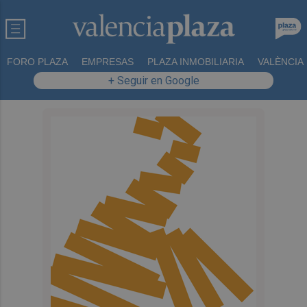
FORO PLAZA
EMPRESAS
PLAZA INMOBILIARIA
VALÈNCIA
+ Seguir en Google