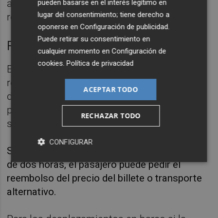
ante la AESA y tiene también la opción de
pueden basarse en el interés legítimo en
lugar del consentimiento; tiene derecho a
recurrir a la vía judicial.
oponerse en
Configuración de publicidad
.
Puede retirar su consentimiento en
Retrasos en trenes y autobuses
cualquier momento en
Configuración de
cookies
.
Política de privacidad
En caso de viajar en tren, si la salida se
retrasa más de 60 minutos, el pasajero tiene
ACEPTAR TODO
derecho a una compensación del 25 % del
precio del billete, que sube al 50 % cuando
RECHAZAR TODO
se acumula una demora de dos horas.
CONFIGURAR
Si se viaja en autobús y el retraso es de más
de dos horas, el pasajero puede pedir el
reembolso del precio del billete o transporte
alternativo.