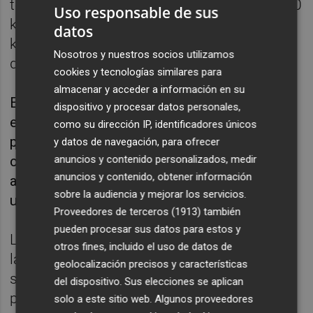
todos los intracomunitarios de más de 1.500
Uso responsable de sus
kilómetros y para los de entre 1.500 y 3.500
datos
kilómetros, y de 600 euros para todos los
Nosotros y nuestros socios utilizamos
demás.
cookies y tecnologías similares para
almacenar y acceder a información en su
En caso de huelgas, la compañía queda
dispositivo y procesar datos personales,
exenta de pagar indemnización si puede
como su dirección IP, identificadores únicos
probar que ha informado al pasajero de la
y datos de navegación, para ofrecer
anuncios y contenido personalizados, medir
cancelación con al menos dos semanas de
anuncios y contenido, obtener información
adelanto o si avisó siete días antes y ofreció
sobre la audiencia y mejorar los servicios.
un transporte alternativo.
Proveedores de terceros (1913)
también
pueden procesar sus datos para estos y
Las reclamaciones deben presentarse ante
otros fines, incluido el uso de datos de
la aerolínea pero si el viajero entiende que
geolocalización precisos y características
sus derechos no se han visto atendidos
del dispositivo. Sus elecciones se aplican
puede interponer una nueva reclamación
solo a este sitio web. Algunos proveedores