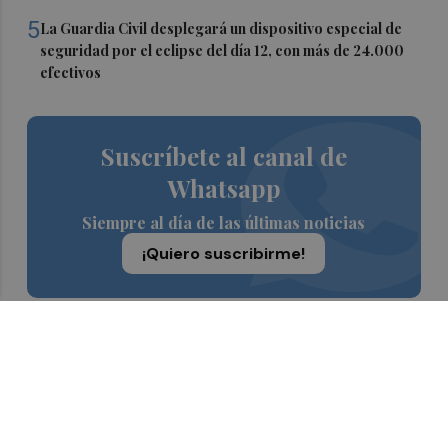
5
La Guardia Civil desplegará un dispositivo especial de
seguridad por el eclipse del día 12, con más de 24.000
efectivos
Suscríbete al canal de
Whatsapp
Siempre al día de las últimas noticias
¡Quiero suscribirme!