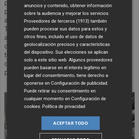
post-covid de crudo no ha impedido que su
anuncios y contenido, obtener información
precio se haya reducido en un 10% respecto
sobre la audiencia y mejorar los servicios.
a su momento álgido de enero de 2023.
Proveedores de terceros (1913)
también
Tampoco han incremento su precio ni el
pueden procesar sus datos para estos y
otros fines, incluido el uso de datos de
acero ni el cobre. Asimismo, el Yuan se ha
geolocalización precisos y características
debilitado frente al dólar lo que hace que, si
del dispositivo. Sus elecciones se aplican
tomamos como referencia el año anterior, lo
solo a este sitio web. Algunos proveedores
que pagan los americanos para los
pueden basarse en el interés legítimo en
productos chinos les cueste un 2% menos.
lugar del consentimiento; tiene derecho a
oponerse en
Configuración de publicidad
.
Puede retirar su consentimiento en
cualquier momento en
Configuración de
cookies
.
Política de privacidad
ACEPTAR TODO