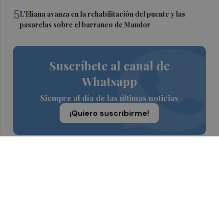
5
L'Eliana avanza en la rehabilitación del puente y las
pasarelas sobre el barranco de Mandor
Suscríbete al canal de
Whatsapp
Siempre al día de las últimas noticias
¡Quiero suscribirme!