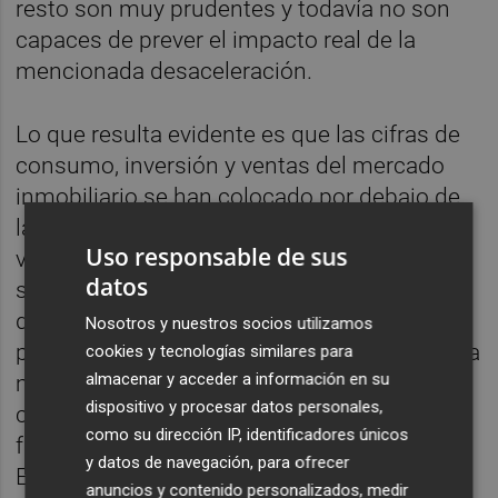
resto son muy prudentes y todavía no son
capaces de prever el impacto real de la
mencionada desaceleración.
Lo que resulta evidente es que las cifras de
consumo, inversión y ventas del mercado
inmobiliario se han colocado por debajo de
las expectativas. Incluso algunos expertos
Uso responsable de sus
vaticinan que la economía no crecerá en la
datos
segunda parte del año 2023. Esta situación
de cierto enfriamiento quizás ha resultado
Nosotros y nuestros socios utilizamos
positiva, a muy corto plazo, para la economía
cookies y tecnologías similares para
almacenar y acceder a información en su
mundial ya que ha evitado que China se
dispositivo y procesar datos personales,
convirtiese, como apunta
The Economist
, en
como su dirección IP, identificadores únicos
fuerza inflacionista para la economía global.
y datos de navegación, para ofrecer
En efecto, su incremento de la demanda
anuncios y contenido personalizados, medir