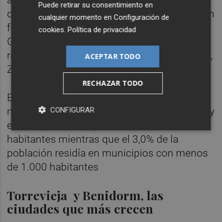
Puede retirar su consentimiento en
durante el último año. Las que más crecieron
cualquier momento en
Configuración de
fueron Alicante (2,5%), Guadalajara (2,5%) y
cookies
.
Política de privacidad
Girona (2,3%), frente a los descensos que se
registraron en las provincias de Jaén (-0,6%),
ACEPTAR TODO
Zamora (-0,6%) y Badajoz (-0,3%)
RECHAZAR TODO
El 40,1% de la población residía en 2023 en
CONFIGURAR
municipios mayores de 100.000 habitantes y
el 20,0% en municipios menores de 10.000
habitantes mientras que el 3,0% de la
población residía en municipios con menos
de 1.000 habitantes
Torrevieja y Benidorm, las
ciudades que más crecen