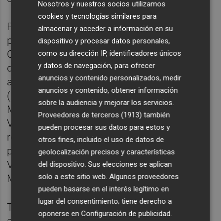
Nosotros y nuestros socios utilizamos
cookies y tecnologías similares para
Por otro lado, durante el año 2022, la
almacenar y acceder a información en su
población de España aumentó en todas las
dispositivo y procesar datos personales,
CC.AA., excepto en Extremadura (donde
como su dirección IP, identificadores únicos
y datos de navegación, para ofrecer
descendió en 2.502 personas). Los mayores
anuncios y contenido personalizados, medir
aumentos se produjeron en Cataluña
anuncios y contenido, obtener información
(140.140 personas más), Comunidad de
sobre la audiencia y mejorar los servicios.
Madrid (128.649 más) y Comunitat
Proveedores de terceros (1913)
también
Valenciana (108.079 más). En términos
pueden procesar sus datos para estos y
relativos, los mayores aumentos de
otros fines, incluido el uso de datos de
población se dieron en Comunitat
geolocalización precisos y características
Valenciana (2,1%), Baleares y Comunidad de
del dispositivo. Sus elecciones se aplican
solo a este sitio web. Algunos proveedores
Madrid (1,9% en ambas).
pueden basarse en el interés legítimo en
lugar del consentimiento; tiene derecho a
Todas las provincias, excepto siete, vieron
oponerse en
Configuración de publicidad
.
aumentado su número de habitantes