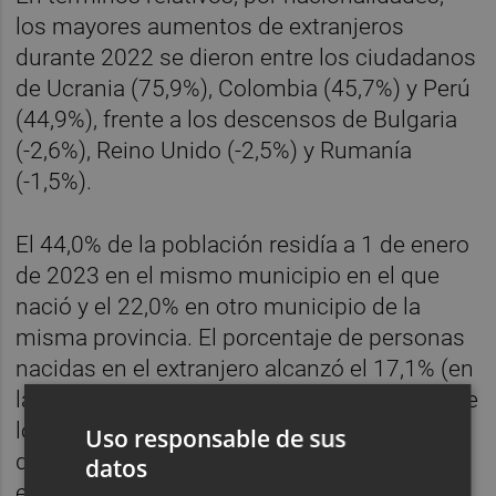
los mayores aumentos de extranjeros
durante 2022 se dieron entre los ciudadanos
de Ucrania (75,9%), Colombia (45,7%) y Perú
(44,9%), frente a los descensos de Bulgaria
(-2,6%), Reino Unido (-2,5%) y Rumanía
(-1,5%).
El 44,0% de la población residía a 1 de enero
de 2023 en el mismo municipio en el que
nació y el 22,0% en otro municipio de la
misma provincia. El porcentaje de personas
nacidas en el extranjero alcanzó el 17,1% (en
la misma fecha de 2022 era del 15,7%). Entre
los nacidos en el extranjero, el 12,5% (más
Uso responsable de sus
de un millón) lo hizo en Marruecos, el 8,7%
datos
en Colombia y el 6,6% en Rumanía.