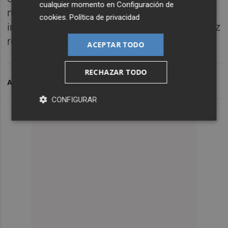
cualquier momento en
Configuración de
manifestaciones y hagan declaraciones
cookies
.
Política de privacidad
incendiarias desmentidas por la muy ineficaz
realidad de su gestión".
ACEPTAR TODO
RECHAZAR TODO
ARCHIVADO EN
AYUNTAMIENTO DE VALÈNCIA
UCI
CONFIGURAR