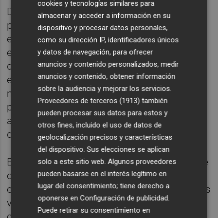
cookies y tecnologías similares para
De acuerdo con la edil, "en definitiva,
almacenar y acceder a información en su
presupuesto a presupuesto, bajando desde
dispositivo y procesar datos personales,
el primer año los impuestos que el anterior
como su dirección IP, identificadores únicos
equipo de gobierno subió, reduciendo la
y datos de navegación, para ofrecer
anuncios y contenido personalizados, medir
deuda, y con la ejecución que quedará
anuncios y contenido, obtener información
evidenciada al final del ejercicio, vamos
sobre la audiencia y mejorar los servicios.
mejorando números y revirtiendo las
Proveedores de terceros (1913)
también
políticas de pasividad, que durante ocho
pueden procesar sus datos para estos y
años no atajaron los verdaderos problemas
otros fines, incluido el uso de datos de
de los ciudadanos".
geolocalización precisos y características
del dispositivo. Sus elecciones se aplican
En esta línea, ha citado como ejemplo lo que
solo a este sitio web. Algunos proveedores
pueden basarse en el interés legítimo en
ocurrió "con la vivienda asequible, que
lugar del consentimiento; tiene derecho a
entregaron 14 llaves en ocho años, lo que los
oponerse en
Configuración de publicidad
.
valencianos no vamos a olvidar aunque, con
Puede retirar su consentimiento en
cinismo, quieran patrimonializar