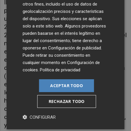
llamando la bomba demográfica africana,
otros fines, incluido el uso de datos de
piensen que la población africana pasará de
geolocalización precisos y características
unos 1.200 millones de habitantes en 2016 a
del dispositivo. Sus elecciones se aplican
solo a este sitio web. Algunos proveedores
2.500 millones en 2050, África tendrá en
pueden basarse en el interés legítimo en
2055 el 40% de la población infantil de todo el
lugar del consentimiento; tiene derecho a
mundo, y además ocupa una posición
oponerse en
Configuración de publicidad
.
estratégica al ser la vía de conexión y de
Puede retirar su consentimiento en
encuentro entre los terroristas Islámicos del
cualquier momento en
Configuración de
desierto del Sahara, del Sahel y los de Nigeria
cookies
.
Política de privacidad
(Boko Haram). Y tengan en cuenta que esta
explosión traerá consigo, si no es que se
ACEPTAR TODO
logra un gran desarrollo económico, miseria,
hambre, delincuencia, migración,
RECHAZAR TODO
contrabandistas que por cierto ya existen y
comercian con drogas, armas y personas, etc,
CONFIGURAR
y sobre todo ese exceso de población servirá