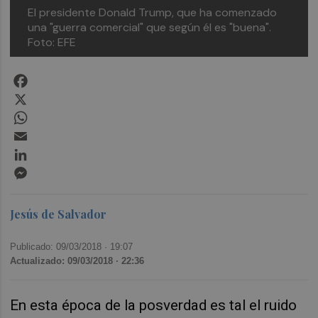
El presidente Donald Trump, que ha comenzado
una "guerra comercial" que según él es "buena".
Foto: EFE
Facebook
X
WhatsApp
Email
LinkedIn
Messenger
Jesús de Salvador
Publicado: 09/03/2018 ·
19:07
Actualizado: 09/03/2018 · 22:36
En esta época de la posverdad es tal el ruido