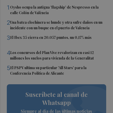
1
Oysho ocupa la antigua 'flagship' de Nespresso en la
calle Colón de València
2
Una batea clochinera se hunde y otra sufre daños en un
incidente con un buque en el puerto de Valencia
3
El Ibex 35 cierra en 20.057 puntos, un 0,17% más
4
Los concursos del Plan Vive revalorizan en casi 12
millones los suelos para vivienda de la Generalitat
5
El PSPV ultima su particular 'All Stars' para la
Conferencia Política de Alicante
Suscríbete al canal de
Whatsapp
Siempre al día de las últimas noticias