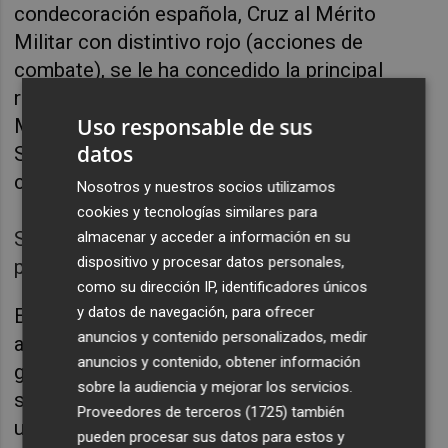
condecoración española, Cruz al Mérito
Militar con distintivo rojo (acciones de
combate), se le ha concedido la principal
recompensa de la UE: la Medalla de Servicios
Uso responsable de sus
Meritorios de la PESDC (Política Europea de
datos
Seguridad y Defensa Común), un orgullo para
cualquier español.
Nosotros y nuestros socios utilizamos
cookies y tecnologías similares para
Soldados del ejército maliense toman
almacenar y acceder a información en su
dispositivo y procesar datos personales,
posiciones en Gao, Mali. Foto: EFE
como su dirección IP, identificadores únicos
y datos de navegación, para ofrecer
Es en este país donde me gustaría centrar la
anuncios y contenido personalizados, medir
atención, pues se encuentra en un lugar
anuncios y contenido, obtener información
geopolítico vital para nuestros intereses de
sobre la audiencia y mejorar los servicios.
seguridad. Se encuentra prácticamente en
Proveedores de terceros (1725)
también
uno de los epicentros de lo que se ha venido
pueden procesar sus datos para estos y