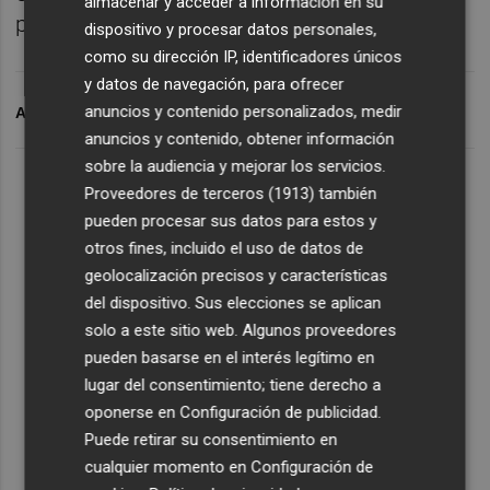
almacenar y acceder a información en su
profesionales del grupo Ribera Salud.
dispositivo y procesar datos personales,
como su dirección IP, identificadores únicos
y datos de navegación, para ofrecer
anuncios y contenido personalizados, medir
ARCHIVADO EN
ERA
PROVIA
EMPRESAS
anuncios y contenido, obtener información
sobre la audiencia y mejorar los servicios.
Proveedores de terceros (1913)
también
pueden procesar sus datos para estos y
otros fines, incluido el uso de datos de
geolocalización precisos y características
del dispositivo. Sus elecciones se aplican
solo a este sitio web. Algunos proveedores
pueden basarse en el interés legítimo en
lugar del consentimiento; tiene derecho a
oponerse en
Configuración de publicidad
.
Puede retirar su consentimiento en
cualquier momento en
Configuración de