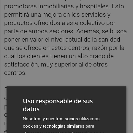
promotoras inmobiliarias y hospitales. Esto
permitirá una mejora en los servicios y
productos ofrecidos a este colectivo por
parte de ambos sectores. Además, se busca
poner en valor el nivel actual de la sanidad
que se ofrece en estos centros, razón por la
cual los clientes tienen un alto grado de
satisfacción, muy superior al de otros
centros.
Por otro lado, este convenio busca dar
difusión mutua de las actividades realizadas
Uso responsable de sus
por ambas entidades, la colaboración en la
datos
organización de eventos, el fomento de las
Nosotros y nuestros socios utilizamos
relaciones entre ambos sectores y
cookies y tecnologías similares para
encuentros entre asociados de Provia y