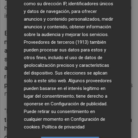
como su dirección IP, identificadores únicos
carrera a toda velocidad para implementar la
y datos de navegación, para ofrecer
innovación en tecnologías limpias.
anuncios y contenido personalizados, medir
anuncios y contenido, obtener información
Este lanzamiento marca la eclosión del
sobre la audiencia y mejorar los servicios.
movimiento de tecnologías limpias en Iberia,
Proveedores de terceros (1913)
también
acelerando así, la implementación de las
pueden procesar sus datos para estos y
otros fines, incluido el uso de datos de
soluciones climáticas e industriales más
geolocalización precisos y características
ambiciosas, forjando un ecosistema que
del dispositivo. Sus elecciones se aplican
reúne capital, tecnología y políticas para
solo a este sitio web. Algunos proveedores
permitir el liderazgo industrial
cero emisiones
pueden basarse en el interés legítimo en
netas
en Iberia.
lugar del consentimiento; tiene derecho a
oponerse en
Configuración de publicidad
.
"
Por primera vez, la comunidad de
Puede retirar su consentimiento en
tecnologías limpias de Iberia se ha unido para
cualquier momento en
Configuración de
cookies
.
Política de privacidad
hablar con una sola voz. Marca el comienzo
de un nuevo y emocionante capítulo para