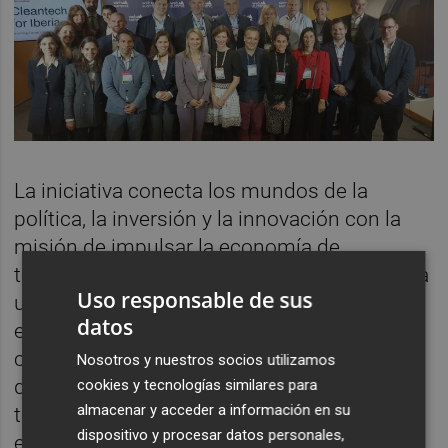
La iniciativa conecta los mundos de la
política, la inversión y la innovación con la
misión de impulsar la economía de
tecnologías limpias en Iberia. Europa afronta
Uso responsable de sus
una crisis en diversos ámbitos, con la
datos
energía en su centro. Para abordar desafíos
como la guerra, la inflación y la interrupción
Nosotros y nuestros socios utilizamos
de la cadena de suministro en una era de
cookies y tecnologías similares para
almacenar y acceder a información en su
turbulencias geopolíticas, las principales
dispositivo y procesar datos personales,
economías globales están inmersas en una