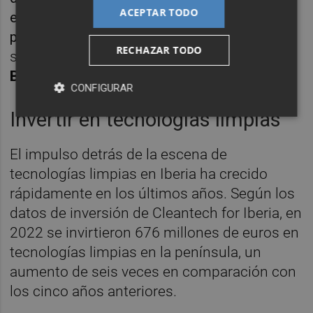
ACEPTAR TODO
establecer la península ibérica como el
próximo hub industrial limpio de Europa
",
RECHAZAR TODO
subraya la Directora de Cleantech for Iberia,
Bianca Dragomir
.
CONFIGURAR
Invertir en tecnologías limpias
El impulso detrás de la escena de
tecnologías limpias en Iberia ha crecido
rápidamente en los últimos años. Según los
datos de inversión de Cleantech for Iberia, en
2022 se invirtieron 676 millones de euros en
tecnologías limpias en la península, un
aumento de seis veces en comparación con
los cinco años anteriores.