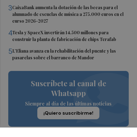
3
CaixaBank aumenta la dotación de las becas para el
alumnado de escuelas de música a 275.000 euros en el
curso 2026-2027
4
Tesla y SpaceX invertirán 14.500 millones para
construir la planta de fabricación de chips Terafab
5
L'Eliana avanza en la rehabilitación del puente y las
pasarelas sobre el barranco de Mandor
Suscríbete al canal de
Whatsapp
Siempre al día de las últimas noticias
¡Quiero suscribirme!