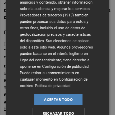
vez de
“esperar a que sea una sentencia la
anuncios y contenido, obtener información
sobre la audiencia y mejorar los servicios.
que nos obligue a pagar dos veces la misma
Proveedores de terceros (1913)
también
obra”
.
pueden procesar sus datos para estos y
otros fines, incluido el uso de datos de
Gestión deficiente
geolocalización precisos y características
del dispositivo. Sus elecciones se aplican
El alcalde noveldense ha subrayado que la
solo a este sitio web. Algunos proveedores
“gestión deficiente”
del gobierno tripartito
pueden basarse en el interés legítimo en
“por la que todavía no han pedido
lugar del consentimiento; tiene derecho a
disculpas”
condiciona la recuperación
oponerse en
Configuración de publicidad
.
económica del
Ayuntamiento y la
Puede retirar su consentimiento en
cualquier momento en
Configuración de
elaboración del presupuesto del próximo
cookies
.
Política de privacidad
año ya que “
todo lo que se gaste en pagar
este tipo de sentencias no podrá destinase
ACEPTAR TODO
a mejorar los servicios a los ciudadanos”
.
En este línea, Esteve ha recordado que,
RECHAZAR TODO