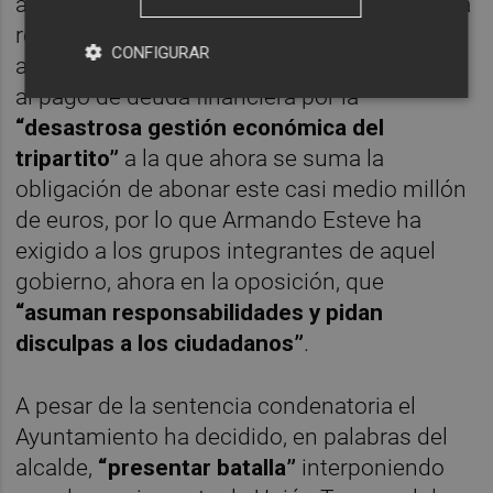
aunque la situación económica municipal va
remontando, el Ayuntamiento está obligado
CONFIGURAR
a destinar cuatro millones de euros anuales
al pago de deuda financiera por la
“desastrosa gestión económica del
tripartito”
a la que ahora se suma la
obligación de abonar este casi medio millón
de euros, por lo que Armando Esteve ha
exigido a los grupos integrantes de aquel
gobierno, ahora en la oposición, que
“asuman responsabilidades y pidan
disculpas a los ciudadanos”
.
A pesar de la sentencia condenatoria el
Ayuntamiento ha decidido, en palabras del
alcalde,
“presentar batalla”
interponiendo