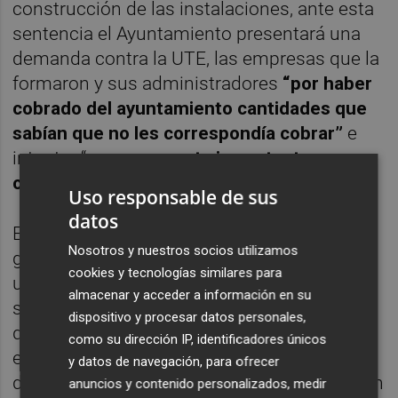
construcción de las instalaciones, ante esta
sentencia el Ayuntamiento presentará una
demanda contra la UTE, las empresas que la
formaron y sus administradores
“por haber
cobrado del ayuntamiento cantidades que
sabían que no les correspondía cobrar”
e
intentar “
recuperar esta importante
cantidad de dinero”
.
Uso responsable de sus
datos
Esteve ha recriminado a los anteriores
Nosotros y nuestros socios utilizamos
gobiernos municipales que no actuaran de
cookies y tecnologías similares para
una forma
“más diligente
” ante esta
almacenar y acceder a información en su
situación de la que eran conocedores desde
dispositivo y procesar datos personales,
que en 2010 la entidad financiera requiriera
como su dirección IP, identificadores únicos
el pago al Ayuntamiento y presentara la
y datos de navegación, para ofrecer
demanda de reclamación un año después en
anuncios y contenido personalizados, medir