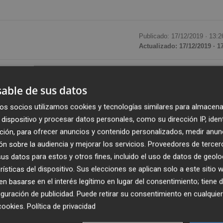
Publicado: 17/12/2019 ·
13:2
Actualizado: 17/12/2019 · 1
ooperativas
ADU Mediterráneo
para el proyecto
able de sus datos
actualmente se ubica el viejo Mestalla. El día fijado para
ia CF será el próximo 31 de marzo. Pero, además, hay otr
os socios utilizamos cookies y tecnologías similares para almacena
biliaria: julio de 2022. Será entonces cuando el club
dispositivo y procesar datos personales, como su dirección IP, iden
nuevo estadio y, por tanto, ceder el suelo del viejo Mestall
ción, para ofrecer anuncios y contenido personalizados, medir anun
n sobre la audiencia y mejorar los servicios.
Proveedores de tercer
viendas y la galería comercial, incluida en el suelo terciar
s datos para estos y otros fines, incluido el uso de datos de geolo
rísticas del dispositivo. Sus elecciones se aplican solo a este sitio
is Santa Isabel
, presidente de ADU Mediterráneo,
 basarse en el interés legítimo en lugar del consentimiento; tiene 
nte de Concovi;
Vicente Diego,
presidente de Fecovi;
Mar
guración de publicidad
. Puede retirar su consentimiento en cualqu
s; Marta de Miguel, directora de
retail & investment
cookies
.
Política de privacidad
irector de residencial de Olivares Consultores.