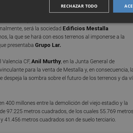
RECHAZAR TODO
ACE
 ADU el visto bueno del Valencia CF una vez resuelto la
ido en el proyecto, una venta que a lo largo del proceso ha
 Finalmente, será la sociedad
Edificios Mestalla
os, la que se hará con esos terrenos al imponerse a la
 que presentaba
Grupo Lar.
l Valencia CF,
Anil Murthy
, en la Junta General de
inculante para la venta de Mestalla y, en consecuencia, l
 despeja la sombra sobre el futuro de los terrenos y da v
en 400 millones entre la demolición del viejo estadio y la
e de 97.225 metros cuadrados, de los cuales 55.769 metro
l y 41.456 metros cuadrados son de suelo terciario.