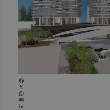
Facebook
X
WhatsApp
Email
LinkedIn