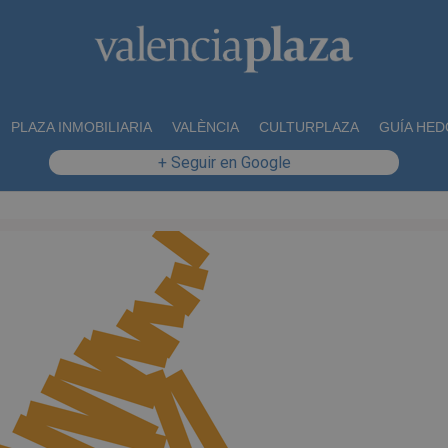
PLAZA INMOBILIARIA
VALÈNCIA
CULTURPLAZA
GUÍA HED
+ Seguir en Google