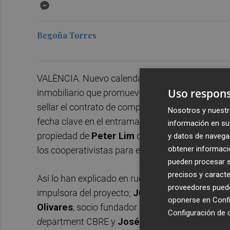
Messenger
Begoña Torres
VALÈNCIA. Nuevo calendario de la gestora de c
Uso respons
inmobiliario que promueve en los terrenos donde 
sellar el contrato de compraventa con el Valenc
Nosotros y nuestr
fecha clave en el entramado de la operación inmo
información en su 
propiedad de
Peter Lim
debe tener concluido el 
y datos de navega
obtener informació
los cooperativistas para empezar a levantar las vi
pueden procesar su
precisos y caracte
Así lo han explicado en rueda de prensa
José Lu
proveedores pueden
impulsora del proyecto;
Juan Casares
, preside
oponerse en
Confi
Olivares
, socio fundador de Olivares Consultore
Configuración de 
d
epartment CBRE y
José Manuel Martínez,
d