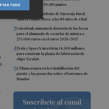
0,62%, hasta los 20.180 puntos
PTAR TODO
2
Fallece el expresidente de Eurocaja Rural,
Andrés Gómez Mora, a los 89 años de edad
3
CaixaBank aumenta la dotación de las becas
para el alumnado de escuelas de música a
275.000 euros en el curso 2026-2027
4
Tesla y SpaceX invertirán 14.500 millones
para construir la planta de fabricación de
a
chips Terafab
ía
5
L'Eliana avanza en la rehabilitación del
puente y las pasarelas sobre el barranco de
Mandor
s
Suscríbete al canal