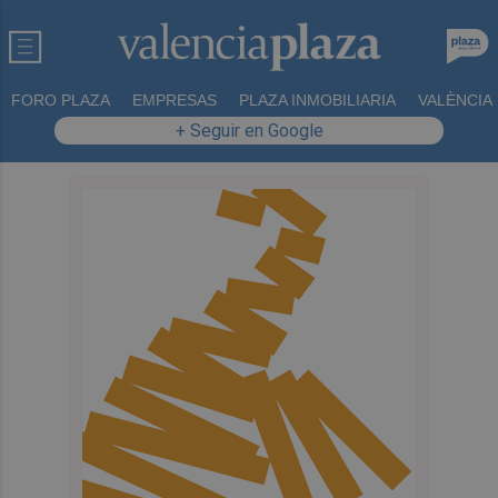
FORO PLAZA
EMPRESAS
PLAZA INMOBILIARIA
VALÈNCIA
+ Seguir en Google