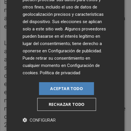
Esto es especialmente acusado entre las
otros fines, incluido el uso de datos de
mujeres, y más aún entre las de 30 y 39
geolocalización precisos y características
años, donde tener titulación superior duplica
del dispositivo. Sus elecciones se aplican
el porcentaje de soledad en el hogar.
solo a este sitio web. Algunos proveedores
pueden basarse en el interés legítimo en
Los autores del informe señalan que,
lugar del consentimiento; tiene derecho a
además de su impacto sobre el bienestar
oponerse en
Configuración de publicidad
.
Puede retirar su consentimiento en
anímico y el mayor riesgo de problemas de
cualquier momento en
Configuración de
salud mental que entraña, la soledad
cookies
.
Política de privacidad
doméstica conlleva "importantes costes
económicos", por "pérdida de economías de
ACEPTAR TODO
escala domésticas" y por "necesitarse ahora
muchos más hogares que antaño para una
RECHAZAR TODO
misma población total en España, al pasarse
de 3,9 personas media por hogar en 1970 a
CONFIGURAR
2,5 ahora (2,4 los españoles y 3 los