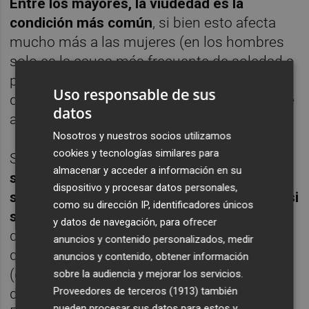
Entre los mayores, la viudedad es la
condición más común
, si bien esto afecta
mucho más a las mujeres (en los hombres
solo es la causa más frecuente de soledad a
partir de los 80 años). El 55% de las mujeres
Uso responsable de sus
que viven solas tienen 65 años o más, frente
datos
al 27% de los varones.
Nosotros y nuestros socios utilizamos
cookies y tecnologías similares para
Según los datos recabados,
los titulados
almacenar y acceder a información en su
superiores tienen más probabilidad de vivir
dispositivo y procesar datos personales,
solos entre los 30 y 49 años, y en especial si
como su dirección IP, identificadores únicos
son mujeres
. De 30 a 49 años, el porcentaje
y datos de navegación, para ofrecer
de personas que viven solas es mayor entre
anuncios y contenido personalizados, medir
quienes tienen titulación de tipo superior
anuncios y contenido, obtener información
(grado medio, licenciatura, máster o
sobre la audiencia y mejorar los servicios.
Proveedores de terceros (1913)
también
doctorado) que en el resto de la población.
pueden procesar sus datos para estos y