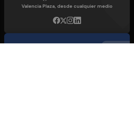
Valencia Plaza, desde cualquier medio
Quienes Somos
Conoce al grupo editorial
Conócenos
Publicidad
Contacto