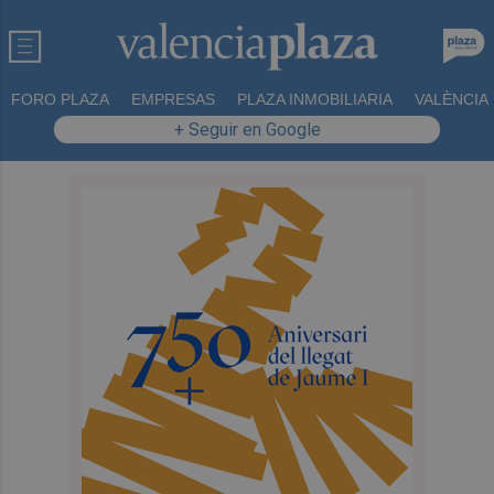
FORO PLAZA
EMPRESAS
PLAZA INMOBILIARIA
VALÈNCIA
+ Seguir en Google