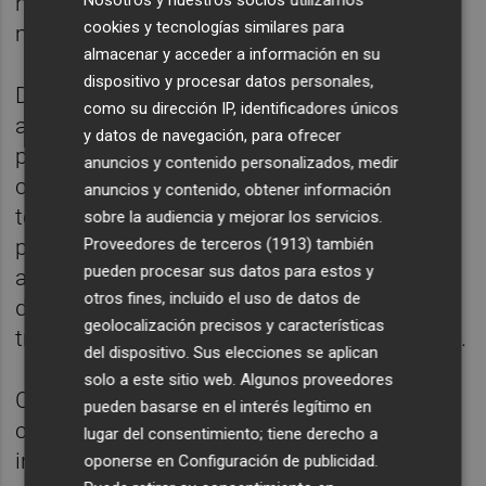
nuestros clientes en cualquier lugar del
cookies y tecnologías similares para
mundo", ha señalado
almacenar y acceder a información en su
dispositivo y procesar datos personales,
Desde Ininfa, su gerente,
Yesid Delgado
, ha
como su dirección IP, identificadores únicos
asegurado: "Estamos muy entusiasmados
y datos de navegación, para ofrecer
por formar parte de la familia de Nunsys y
anuncios y contenido personalizados, medir
contribuir a la expansión de sus soluciones
anuncios y contenido, obtener información
tecnológicas en Latinoamérica. Juntos,
sobre la audiencia y mejorar los servicios.
Proveedores de terceros (1913)
también
podemos ofrecer a nuestros clientes una
pueden procesar sus datos para estos y
amplia gama de servicios y soluciones
otros fines, incluido el uso de datos de
digitales y contribuir a impulsar su
geolocalización precisos y características
transformación digital en el mercado global".
del dispositivo. Sus elecciones se aplican
solo a este sitio web. Algunos proveedores
Con esta operación, el Grupo Nunsys
pueden basarse en el interés legítimo en
continúa su proceso de crecimiento e
lugar del consentimiento; tiene derecho a
internacionalización tras la compra hace un
oponerse en
Configuración de publicidad
.