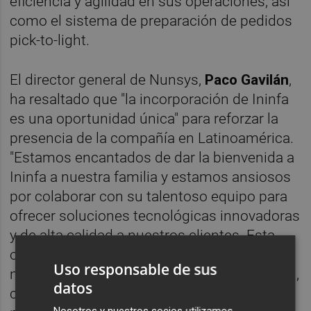
eficiencia y agilidad en sus operaciones, así
como el sistema de preparación de pedidos
pick-to-light.
El director general de Nunsys,
Paco Gavilán
,
ha resaltado que "la incorporación de Ininfa
es una oportunidad única" para reforzar la
presencia de la compañía en Latinoamérica.
"Estamos encantados de dar la bienvenida a
Ininfa a nuestra familia y estamos ansiosos
por colaborar con su talentoso equipo para
ofrecer soluciones tecnológicas innovadoras
y de alta calidad a nuestros clientes. Esta
operación también supone un paso más en
Uso responsable de sus
nuestro objetivo de ser una compañía global,
datos
capaz de atender a las necesidades de
Nosotros y nuestros socios utilizamos