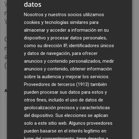
datos
'confirming'); y BBVA, con 355 millones (155
millones en pólizas y 200 millones en
Nosotros y nuestros socios utilizamos
'confirming').
cookies y tecnologías similares para
almacenar y acceder a información en su
dispositivo y procesar datos personales,
Cajamar gestionará 50 millones en pólizas,
como su dirección IP, identificadores únicos
mientras que los préstamos han ido a parar
y datos de navegación, para ofrecer
a Ibercaja (10 millones), Banco Cooperativo
anuncios y contenido personalizados, medir
(27,5 millones) y Abanca (2,5 millones).
anuncios y contenido, obtener información
sobre la audiencia y mejorar los servicios.
Proveedores de terceros (1913)
también
ARCHIVADO EN
VALENCIANA
BANCA
pueden procesar sus datos para estos y
otros fines, incluido el uso de datos de
geolocalización precisos y características
del dispositivo. Sus elecciones se aplican
solo a este sitio web. Algunos proveedores
pueden basarse en el interés legítimo en
lugar del consentimiento; tiene derecho a