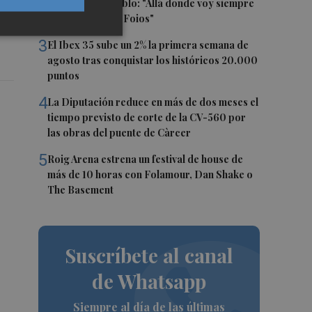
masas en su pueblo: "Allá donde voy siempre
digo que soy de Foios"
3
El Ibex 35 sube un 2% la primera semana de
agosto tras conquistar los históricos 20.000
puntos
4
La Diputación reduce en más de dos meses el
tiempo previsto de corte de la CV-560 por
las obras del puente de Càrcer
5
Roig Arena estrena un festival de house de
más de 10 horas con Folamour, Dan Shake o
The Basement
Suscríbete al canal
de Whatsapp
Siempre al día de las últimas