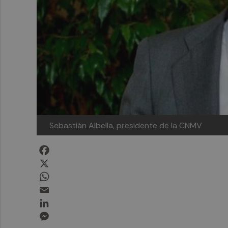
Sebastián Albella, presidente de la CNMV
Facebook
X
WhatsApp
Email
LinkedIn
Messenger