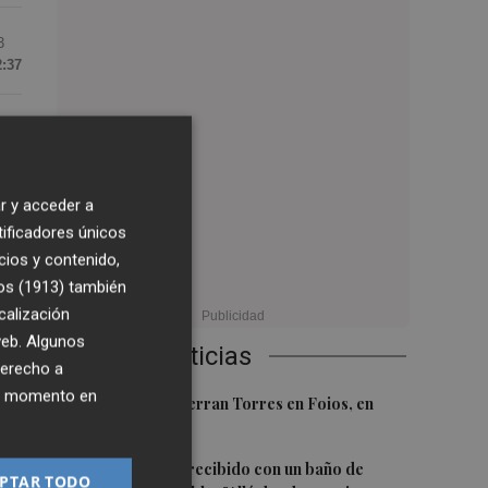
3
2:37
r y acceder a
tificadores únicos
cios y contenido,
os (1913)
también
calización
 web. Algunos
Últimas Noticias
derecho a
ier momento en
1
El homenaje a Ferran Torres en Foios, en
imágenes
2
Ferran Torres, recibido con un baño de
PTAR TODO