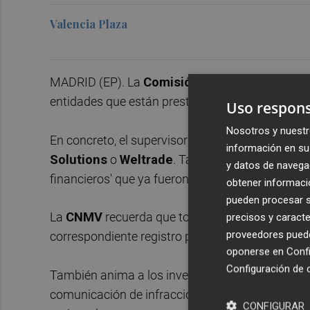
Valencia Plaza
MADRID (EP). La
Comisión Nacional del Mer
entidades que están prestando servicios de inver
Uso respons
Nosotros y nuestr
En concreto, el supervisor ha avisado de firma
información en su 
Solutions
o
Weltrade
. También ha señalado a
y datos de navega
financieros' que ya fueron incluidos en advertenc
obtener informació
pueden procesar su
La
CNMV
recuerda que todas sus advertencias s
precisos y caracte
proveedores pueden
correspondiente registro pueden ser consultada
oponerse en
Confi
Configuración de 
También anima a los inversores a contactar con
comunicación de infracciones cuando observe al
CONFIGURAR