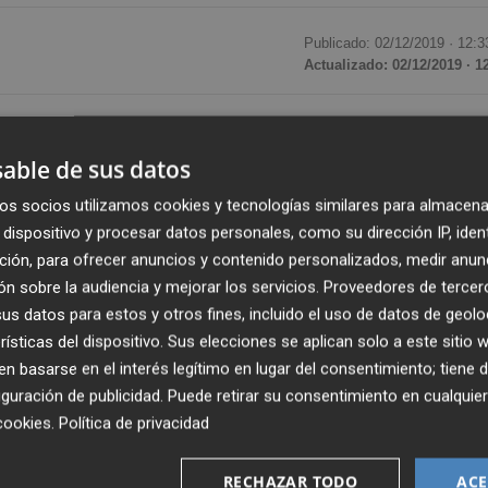
Publicado: 02/12/2019 ·
12:3
Actualizado: 02/12/2019 · 1
cado de Valores (CNMV)
ha advertido sobre ocho
sión sin autorización para llevar a cabo esta actividad.
able de sus datos
os socios utilizamos cookies y tecnologías similares para almacena
s como
Granit Oak Worlwide Limited
,
Capital Market
dispositivo y procesar datos personales, como su dirección IP, iden
Olympius Global
y su vinculación con otros 'chiringuitos
ción, para ofrecer anuncios y contenido personalizados, medir anun
ias anteriores.
n sobre la audiencia y mejorar los servicios.
Proveedores de tercer
s datos para estos y otros fines, incluido el uso de datos de geolo
obre sociedades que no figuran inscritas en el
rísticas del dispositivo. Sus elecciones se aplican solo a este sitio
 basarse en el interés legítimo en lugar del consentimiento; tiene 
s en su página web.
guración de publicidad
. Puede retirar su consentimiento en cualqu
cookies
.
Política de privacidad
 la
CNMV
a través de un formulario o del canal de
guna oferta de servicios de inversión de una entidad no
RECHAZAR TODO
ACE