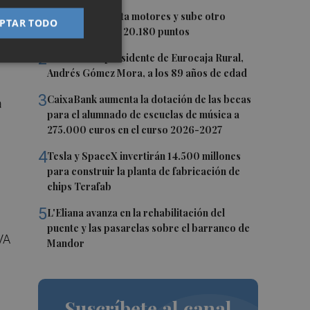
a
1
El Ibex 35 aprieta motores y sube otro
PTAR TODO
0,62%, hasta los 20.180 puntos
2
Fallece el expresidente de Eurocaja Rural,
Andrés Gómez Mora, a los 89 años de edad
3
CaixaBank aumenta la dotación de las becas
a
para el alumnado de escuelas de música a
275.000 euros en el curso 2026-2027
4
Tesla y SpaceX invertirán 14.500 millones
para construir la planta de fabricación de
chips Terafab
5
L'Eliana avanza en la rehabilitación del
puente y las pasarelas sobre el barranco de
IVA
Mandor
Suscríbete al canal