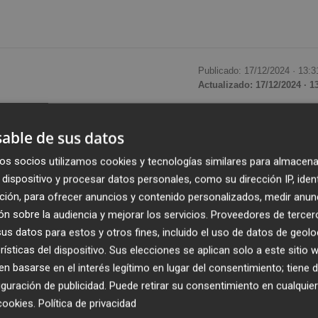
Publicado: 17/12/2024 ·
13:3
Actualizado: 17/12/2024 · 1
medio podría verse encarecido en un 13% ante los inminen
able de sus datos
dría pagar 118 euros más si se tiene una tarifa en el
os socios utilizamos cookies y tecnologías similares para almacena
 regulada (PVPC), según estimaciones de la Organización 
dispositivo y procesar datos personales, como su dirección IP, iden
ción, para ofrecer anuncios y contenido personalizados, medir anun
n sobre la audiencia y mejorar los servicios.
Proveedores de tercer
on 4,6 kilovatios (kW) contratados y 3.500 kilovatios ho
s datos para estos y otros fines, incluido el uso de datos de geolo
l aumento del IVA de la luz del 10% al 21%, además de
rísticas del dispositivo. Sus elecciones se aplican solo a este sitio
e los cargos o el incremento del coste de financiar el b
 basarse en el interés legítimo en lugar del consentimiento; tiene 
guración de publicidad
. Puede retirar su consentimiento en cualqu
cookies
.
Política de privacidad