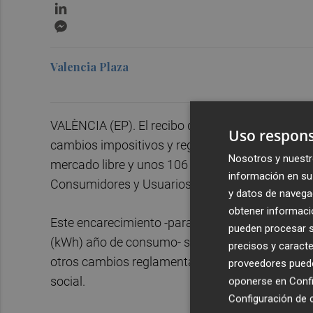
LinkedIn
Messenger
Valencia Plaza
VALÈNCIA (EP). El recibo de la luz de un hogar 
Uso respons
cambios impositivos y regulatorios, lo que supon
Nosotros y nuestr
mercado libre y unos 106 euros si es una tarifa
información en su 
Consumidores y Usuarios (OCU).
y datos de navega
obtener informació
Este encarecimiento -para un consumidor medio c
pueden procesar su
(kWh) año de consumo- se debe principalmente a
precisos y caracte
otros cambios reglamentarios, como el aumento d
proveedores pueden
social.
oponerse en
Confi
Configuración de 