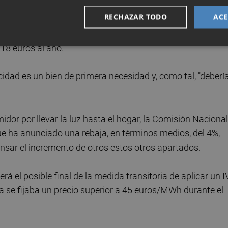
 factura mensual para un hogar medio con la tarifa regulad
RECHAZAR TODO
ACE
e de 74,6 a 83,6 euros al mes, o lo que es lo mismo, 106
los hogares en el mercado libre el incremento será
18 euros al año.
idad es un bien de primera necesidad y, como tal, "deberí
idor por llevar la luz hasta el hogar, la Comisión Nacional
 ha anunciado una rebaja, en términos medios, del 4%,
sar el incremento de otros estos otros apartados.
rá el posible final de la medida transitoria de aplicar un 
 se fijaba un precio superior a 45 euros/MWh durante el