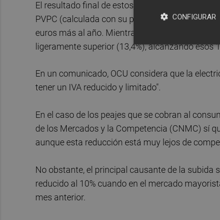
El resultado final de estos cambios será que la
CONFIGURAR
PVPC (calculada con su precio de noviembre) pas
euros más al año. Mientras que para el resto de 
ligeramente superior (13,4%), alcanzando esos 1
En un comunicado, OCU considera que la electric
tener un IVA reducido y limitado".
En el caso de los peajes que se cobran al consum
de los Mercados y la Competencia (CNMC) sí que
aunque esta reducción está muy lejos de compen
No obstante, el principal causante de la subida se
reducido al 10% cuando en el mercado mayorista
mes anterior.