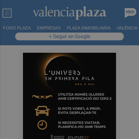
FORO PLAZA
EMPRESAS
PLAZA INMOBILIARIA
VALÈNCIA
+ Seguir en Google