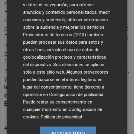
modernización de la estación de tren de
y datos de navegación, para ofrecer
Havírov en República Checa, por un importe
anuncios y contenido personalizados, medir
de más de 140 millones de euros, o en la
anuncios y contenido, obtener información
sobre la audiencia y mejorar los servicios.
primera fase de la nueva línea D del Metro de
Proveedores de terceros (1913)
también
Praga, cuyo presupuesto en conjunto supera
pueden procesar sus datos para estos y
los 570 millones de euros. También ganó el
otros fines, incluido el uso de datos de
proyecto de electrificación del tramo
geolocalización precisos y características
ferroviario entre las localidades de Strelice y
del dispositivo. Sus elecciones se aplican
Zastávka, valorado en 120 millones de euros,
solo a este sitio web. Algunos proveedores
y
sigue avanzando en la reconstrucción de
pueden basarse en el interés legítimo en
la estación de ferrocarril de Vsetín y en la
lugar del consentimiento; tiene derecho a
oponerse en
Configuración de publicidad
.
de la doble línea del tramo Adamov-
Puede retirar su consentimiento en
Blansko.
cualquier momento en
Configuración de
cookies
.
Política de privacidad
ARCHIVADO EN
OHLA
OHLA
OHLA
ACEPTAR TODO