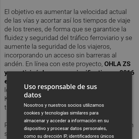
El objetivo es aumentar la velocidad actual
de las vías y acortar así los tiempos de viaje
de los trenes, de forma que se garantice la
fluidez y seguridad del tráfico ferroviario y se
aumente la seguridad de los viajeros,
incorporando un acceso sin barreras al
andén. En línea con este proyecto,
OHLA ZS
ya participó de manera significativa en 2016
en la reconstrucción de la vía número 2
en
Uso responsable de sus
los tramos Královo Pole-Malomerice y
datos
Královo Pole-Kurim, incluidos todos los
Nosotros y nuestros socios utilizamos
túneles de vía doble.
cookies y tecnologías similares para
almacenar y acceder a información en su
Recientemente, OHLA ZS anunciaba también
dispositivo y procesar datos personales,
su participación en el contrato de
como su dirección IP, identificadores únicos