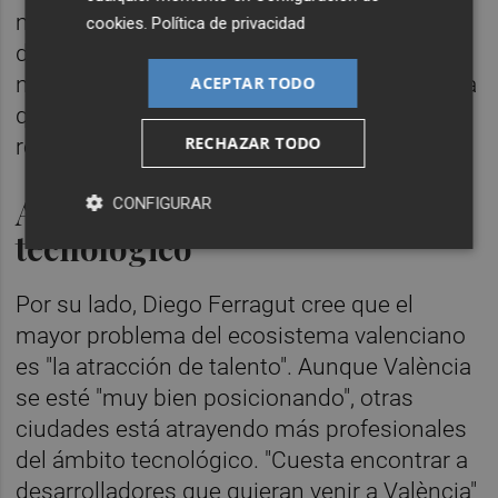
muy buen tanto en los rankings de calidad
cookies
.
Política de privacidad
de vida como el de inversión levantada por
nuevas empresas". "Estamos muy bien, cosa
ACEPTAR TODO
que era impensable hace años", ha
RECHAZAR TODO
remarcado.
Atracción de talento
CONFIGURAR
tecnológico
Por su lado, Diego Ferragut cree que el
mayor problema del ecosistema valenciano
es "la atracción de talento". Aunque València
se esté "muy bien posicionando", otras
ciudades está atrayendo más profesionales
del ámbito tecnológico. "Cuesta encontrar a
desarrolladores que quieran venir a València"