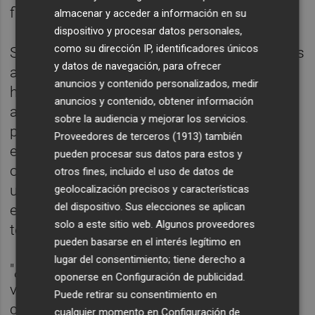
fiscal.
almacenar y acceder a información en su
dispositivo y procesar datos personales,
como su dirección IP, identificadores únicos
Sobre el apoyo a las startups por parte de las
y datos de navegación, para ofrecer
administraciones, coincide en que "siempre
anuncios y contenido personalizados, medir
hace falta más" y cree que "no solo desde la
anuncios y contenido, obtener información
administración pública" porque "esto es una
sobre la audiencia y mejorar los servicios.
partida de todos, administraciones,
Proveedores de terceros (1913)
también
empresarios, emprendedores o
pueden procesar sus datos para estos y
organizaciones". Precisamente, a su juicio
otros fines, incluido el uso de datos de
uno de los mayores desafíos para el
geolocalización precisos y características
del dispositivo. Sus elecciones se aplican
ecosistema startup en Valencia es que
solo a este sitio web. Algunos proveedores
todos "remen en la misma dirección".
pueden basarse en el interés legítimo en
lugar del consentimiento; tiene derecho a
"¿Hay que mejorar? Por supuesto, pero
oponerse en
Configuración de publicidad
.
vamos en buen camino, los numeros y las
Puede retirar su consentimiento en
cifras están ahí" y la ciudad "se posiciona
cualquier momento en
Configuración de