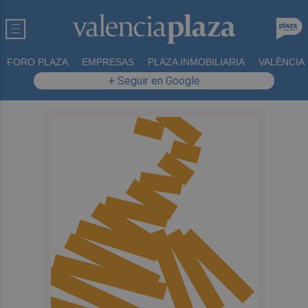
FORO PLAZA
EMPRESAS
PLAZA INMOBILIARIA
VALÈNCIA
+ Seguir en Google