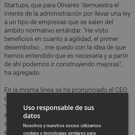
Startups, que para Olivares "demuestra el
interés de la administración por llevar una ley
a un tipo de empresas que se salen del
ámbito normativo entándar. "He visto
beneficios en cuanto a agilidad, el primer
desembolso... me quedo con la idea de que
hemos entendido que es necesaria y a partir
de ahí podemos ir construyendo mejoras",
ha agregado.
En la misma línea se ha pronunciado el CEO
del CEEI, que cree que la nueva ley es un
"cambio de paradigma" y "un paso
Uso responsable de sus
datos
importante" que va "por el camino correcto"
aunque quede "mucho por recorrer", por
Nosotros y nuestros socios utilizamos
ejemplo respecto a "carencias" en materia
cookies y tecnologías similares para