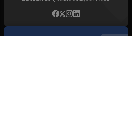
Quienes Somos
Conoce al grupo editorial
Conócenos
Publicidad
Contacto
Acceso accionistas