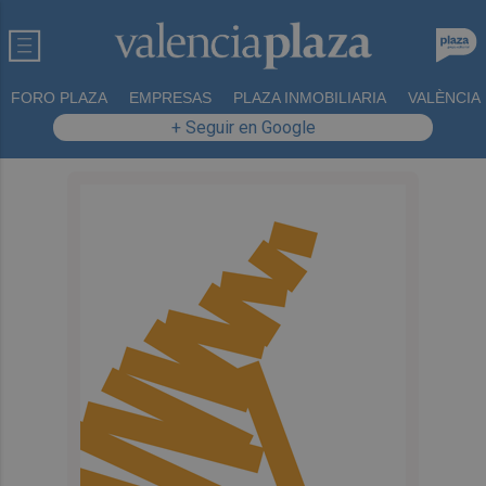
FORO PLAZA
EMPRESAS
PLAZA INMOBILIARIA
VALÈNCIA
+ Seguir en Google