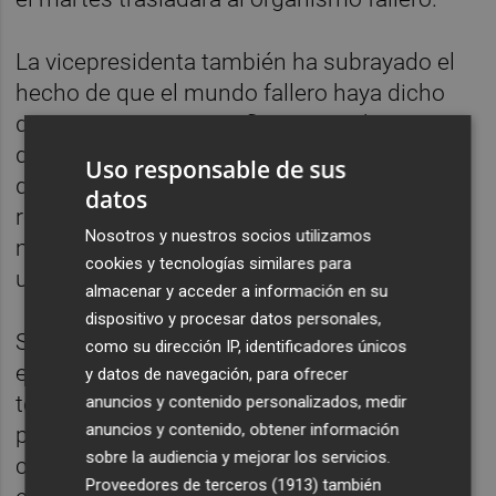
La vicepresidenta también ha subrayado el
hecho de que el mundo fallero haya dicho
que se va a sentar a reflexionar sobre este
documento "para adaptarlo a los tiempos
Uso responsable de sus
que corren y, sobre todo, adaptarlo a esas
datos
relaciones igualitarias entre hombres y
Nosotros y nuestros socios utilizamos
mujeres que queremos construir y que es
cookies y tecnologías similares para
uno de los objetivos de la Conselleria".
almacenar y acceder a información en su
dispositivo y procesar datos personales,
Según Oltra, en este momento se está
como su dirección IP, identificadores únicos
estudiando el documento y redactando un
y datos de navegación, para ofrecer
texto con recomendaciones "para ayudar al
anuncios y contenido personalizados, medir
anuncios y contenido, obtener información
proceso de reflexión" y que esté en sintonía
sobre la audiencia y mejorar los servicios.
con una legislación y unos valores que tiene
Proveedores de terceros (1913)
también