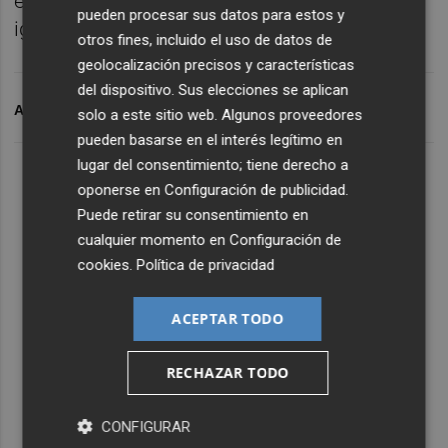
esta sociedad, que son la de promocionar la
pueden procesar sus datos para estos y
igualdad entre hombres y mujeres".
otros fines, incluido el uso de datos de
geolocalización precisos y características
del dispositivo. Sus elecciones se aplican
ARCHIVADO EN
FALLAS
solo a este sitio web. Algunos proveedores
pueden basarse en el interés legítimo en
lugar del consentimiento; tiene derecho a
oponerse en
Configuración de publicidad
.
Puede retirar su consentimiento en
cualquier momento en
Configuración de
cookies
.
Política de privacidad
ACEPTAR TODO
RECHAZAR TODO
CONFIGURAR