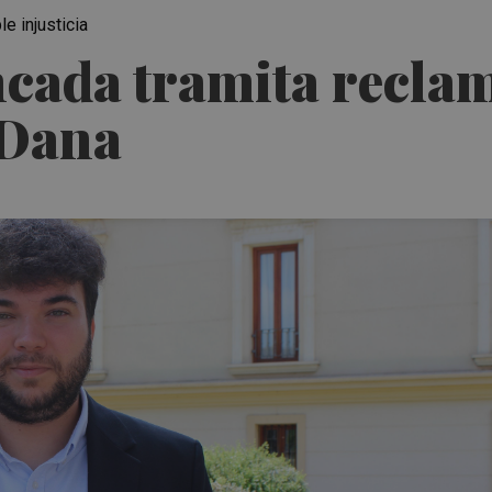
e injusticia
ada tramita reclam
 Dana