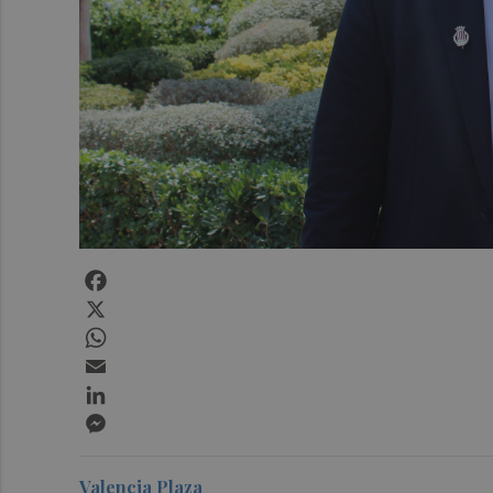
Facebook
X
WhatsApp
Email
LinkedIn
Messenger
Valencia Plaza