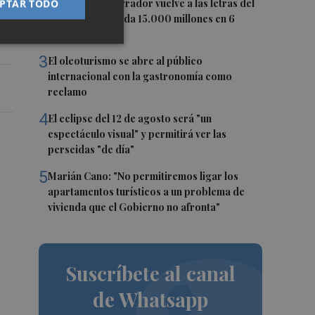
2
PTAR TODO
El pequeño ahorrador vuelve a las letras del
Tesoro y demanda 15.000 millones en 6
meses
3
El oleoturismo se abre al público
internacional con la gastronomía como
reclamo
4
El eclipse del 12 de agosto será "un
espectáculo visual" y permitirá ver las
perseidas "de día"
5
Marián Cano: "No permitiremos ligar los
apartamentos turísticos a un problema de
vivienda que el Gobierno no afronta"
Suscríbete al canal
de Whatsapp