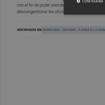
CONFIGURAR
con el fin de poder atender con diligencia las n
descongestionar las oficinas de las zonas afect
ARCHIVADO EN
MONCADA
OFICINA
AJUDA A LA DA