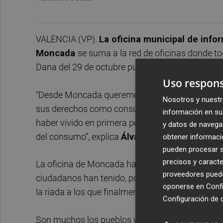
VALÈNCIA (VP).
La oficina municipal de inf
Moncada
se suma a la red de oficinas donde t
Dana del 29 de octubre pueden realizar consult
Uso respons
“Desde Moncada queremos poner todas las facil
Nosotros y nuestr
sus derechos como consumidores. Queremos evit
información en su 
haber vivido en primera persona las consecuencia
y datos de navega
del consumo”, explica
Álvaro Gonzalvo
, viceal
obtener informació
pueden procesar su
precisos y caracte
La oficina de Moncada ha atendido ya casos de 
proveedores pueden
ciudadanos han tenido, por ejemplo, problemas 
oponerse en
Confi
la riada a los que finalmente no han podido asisti
Configuración de 
Son muchos los pueblos y ciudades de todo el ter