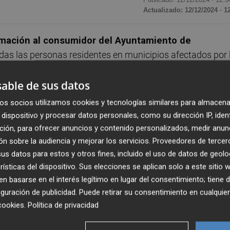
Actualizado: 12/12/2024 · 1
ormación al consumidor del
Ayuntamiento de
odas las personas residentes en municipios afectados por 
as o reclamaciones en materia de consumo.
able de sus datos
idades a las personas afectadas para que puedan ejercer
os socios utilizamos cookies y tecnologías similares para almacena
ar que estos ciudadanos sufran una doble injusticia:
dispositivo y procesar datos personales, como su dirección IP, iden
s de la Dana y tener que sufrir infracciones en el ámbito
ción, para ofrecer anuncios y contenido personalizados, medir anun
calde y concejal de OMIC.
n sobre la audiencia y mejorar los servicios.
Proveedores de tercer
s datos para estos y otros fines, incluido el uso de datos de geolo
rísticas del dispositivo. Sus elecciones se aplican solo a este sitio
ciudadanos de Picanya o Paiporta en los que los
 basarse en el interés legítimo en lugar del consentimiento; tiene 
con la cancelación de viajes programados en las fechas d
guración de publicidad
. Puede retirar su consentimiento en cualqu
r.
cookies
.
Política de privacidad
ritorio español los que se han adherido a esta iniciativa