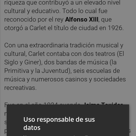
riqueza que contribuyó a un elevado nivel
cultural y educativo. Todo lo cual fue
reconocido por el rey
Alfonso XIII
, que
otorgó a Carlet el título de ciudad en 1926.
Con una extraordinaria tradición musical y
cultural, Carlet contaba con dos teatros (El
Siglo y Giner), dos bandas de música (la
Primitiva y la Juventud), seis escuelas de
música y numerosos casinos y sociedades
recreativas.
Fue en el año 1924 cuando
Jaime Texidor
,
músico militar barcelonés, se traslada con
Uso responsable de sus
su familia a Carlet, atraído por el enorme
datos
prestigio de su Banda Primitiva, por la que es