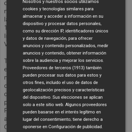
Nosotros y nuestros socios utilizamos
contratado como director. Esta sociedad
cookies y tecnologías similares para
musical, con gran solera y antigüedad y de
almacenar y acceder a información en su
las más importantes de la provincia, ya en
dispositivo y procesar datos personales,
1886 había ganado el primer Certamen
como su dirección IP, identificadores únicos
Internacional de Bandas de Música de
y datos de navegación, para ofrecer
Valencia.
anuncios y contenido personalizados, medir
anuncios y contenido, obtener información
Texidor había ocupado diferentes destinos
sobre la audiencia y mejorar los servicios.
Proveedores de terceros (1913)
también
en bandas de música de varios regimientos
pueden procesar sus datos para estos y
militares, desde Navarra a Melilla, donde
otros fines, incluido el uso de datos de
desarrolló intensamente su faceta de
geolocalización precisos y características
composición. En Carlet, Texidor continuó su
del dispositivo. Sus elecciones se aplican
prolífica actividad musical en la Banda
solo a este sitio web. Algunos proveedores
Primitiva e impartiendo clases en su
pueden basarse en el interés legítimo en
academia de música particular. Y fue en
lugar del consentimiento; tiene derecho a
Carlet donde el músico encontró la
oponerse en
Configuración de publicidad
.