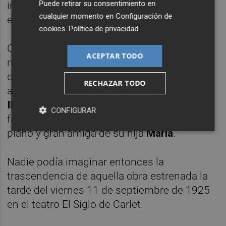
Puede retirar su consentimiento en
inspiración para la creación de su obra más
cualquier momento en
Configuración de
emblemática.
cookies
.
Política de privacidad
Compuesto el inmortal pasodoble, el
ACEPTAR TODO
maestro Texidor decidió ponerle nombre y
dedicarlo a una de sus alumnas. Quiso el
RECHAZAR TODO
azar que la afortunada fuera
Amparo Roca
Ibáñez
(1912-1993), niña de 13 años de una
CONFIGURAR
familia carletina, alumna de sus clases de
piano y gran amiga de su hija
María
.
Nadie podía imaginar entonces la
trascendencia de aquella obra estrenada la
tarde del viernes 11 de septiembre de 1925
en el teatro El Siglo de Carlet.