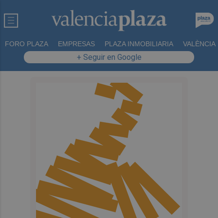
FORO PLAZA
EMPRESAS
PLAZA INMOBILIARIA
VALÈNCIA
+ Seguir en Google