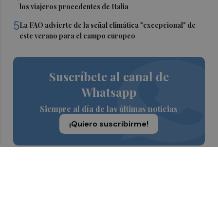
los viajeros procedentes de Italia
5
La FAO advierte de la señal climática "excepcional" de
este verano para el campo europeo
Suscríbete al canal de
Whatsapp
Siempre al día de las últimas noticias
¡Quiero suscribirme!