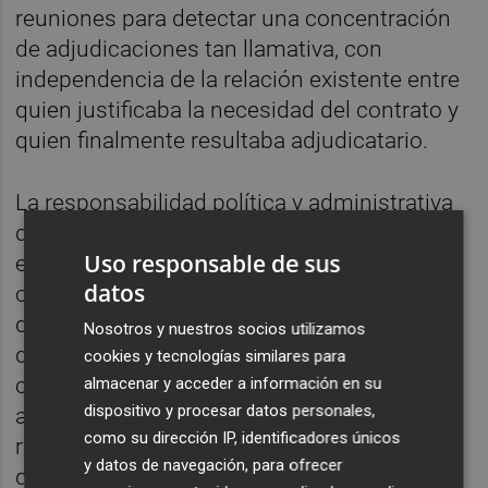
reuniones para detectar una concentración
de adjudicaciones tan llamativa, con
independencia de la relación existente entre
quien justificaba la necesidad del contrato y
quien finalmente resultaba adjudicatario.
La responsabilidad política y administrativa
de lo ocurrido no puede limitarse
Uso responsable de sus
exclusivamente a la funcionaria que hoy es
datos
objeto de investigación. El jefe del
departamento de
Obras y Servicios
Nosotros y nuestros socios utilizamos
difícilmente puede regresar a su puesto
cookies y tecnologías similares para
como si nada hubiera ocurrido. Si durante
almacenar y acceder a información en su
dispositivo y procesar datos personales,
años una subordinada pudo adjudicar
como su dirección IP, identificadores únicos
reiteradamente contratos a su marido sin
y datos de navegación, para ofrecer
que el máximo responsable del servicio lo