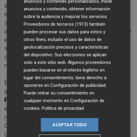
anuncios y contenido personalizados, medir
advirtiera, solo parecen posibles dos
anuncios y contenido, obtener información
explicaciones: o los mecanismos de
sobre la audiencia y mejorar los servicios.
supervisión fueron manifiestamente
Proveedores de terceros (1913)
también
insuficientes o existieron fallos de control de
pueden procesar sus datos para estos y
enorme gravedad. En cualquiera de ambos
otros fines, incluido el uso de datos de
geolocalización precisos y características
supuestos, resulta difícil sostener que quien
del dispositivo. Sus elecciones se aplican
dirigía el departamento pueda quedar al
solo a este sitio web. Algunos proveedores
margen de cualquier responsabilidad.
pueden basarse en el interés legítimo en
lugar del consentimiento; tiene derecho a
El caso también ha evidenciado el
oponerse en
Configuración de publicidad
.
aislamiento político del alcalde,
Antonio
Puede retirar su consentimiento en
Francés
. Compareció solo para ofrecer
cualquier momento en
Configuración de
explicaciones públicas. No le acompañó
cookies
.
Política de privacidad
ningún concejal, ni del PSOE ni de
ACEPTAR TODO
Compromís, pese a que el Ayuntamiento
cuenta con
siete tenientes de alcalde
, cada