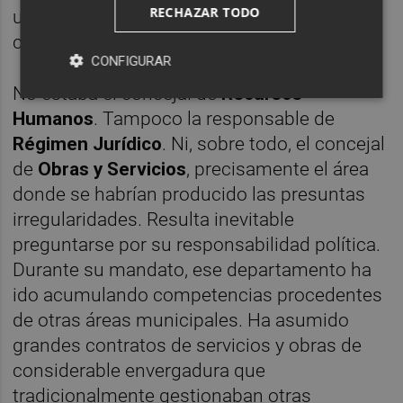
RECHAZAR TODO
uno de ellos con su correspondiente
complemento salarial por el cargo.
CONFIGURAR
No estaba el concejal de
Recursos
Humanos
. Tampoco la responsable de
Régimen Jurídico
. Ni, sobre todo, el concejal
de
Obras y Servicios
, precisamente el área
donde se habrían producido las presuntas
irregularidades. Resulta inevitable
preguntarse por su responsabilidad política.
Durante su mandato, ese departamento ha
ido acumulando competencias procedentes
de otras áreas municipales. Ha asumido
grandes contratos de servicios y obras de
considerable envergadura que
tradicionalmente gestionaban otras