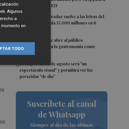
calización
situación 2 del PEIF
 web. Algunos
3
El pequeño ahorrador vuelve a las letras del
derecho a
Tesoro y demanda 15.000 millones en 6
ier momento en
meses
4
El oleoturismo se abre al público
internacional con la gastronomía como
PTAR TODO
reclamo
5
El eclipse del 12 de agosto será "un
espectáculo visual" y permitirá ver las
perseidas "de día"
es
Suscríbete al canal
de Whatsapp
nos
Siempre al día de las últimas