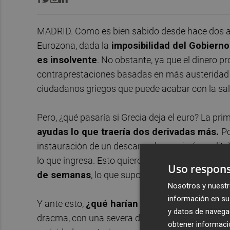
MADRID. Como es bien sabido desde hace dos añ
Eurozona, dada la
imposibilidad del Gobierno
es insolvente
. No obstante, ya que el dinero 
contraprestaciones basadas en más austeridad q
ciudadanos griegos que puede acabar con la sali
Pero, ¿qué pasaría si Grecia deja el euro? La pri
ayudas lo que traería dos derivadas más.
Po
instauración de un descanso bancario (corralito)
lo que ingresa. Esto quiere decir que
su déficit 
Uso respons
de semanas
, lo que supondría una radical caíd
Nosotros y nuestr
información en su 
Y ante esto,
¿qué harían las autoridades gri
y datos de navega
dracma, con una severa devaluación que abaratar
obtener informació