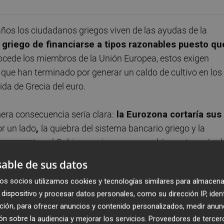
os los ciudadanos griegos viven de las ayudas de la
 griego de financiarse a tipos razonables puesto qu
procede los miembros de la Unión Europea, estos exigen
ue han terminado por generar un caldo de cultivo en los
da de Grecia del euro.
mera consecuencia sería clara:
la Eurozona cortaría sus
r un lado
,
la quiebra del sistema bancario griego y la
; y, por otro, el Gobierno griego ya no podría gastar más d
público debería pasar al 0% sobre el PIB en cuestión
able de sus datos
a del consumo y de la inversión.
os socios utilizamos cookies y tecnologías similares para almacena
dispositivo y procesar datos personales, como su dirección IP, iden
egas?
Probablemente instaurar de nuevo su moneda, el
ción, para ofrecer anuncios y contenido personalizados, medir anun
ía las exportaciones y reactivaría a corto plazo la
n sobre la audiencia y mejorar los servicios.
Proveedores de tercer