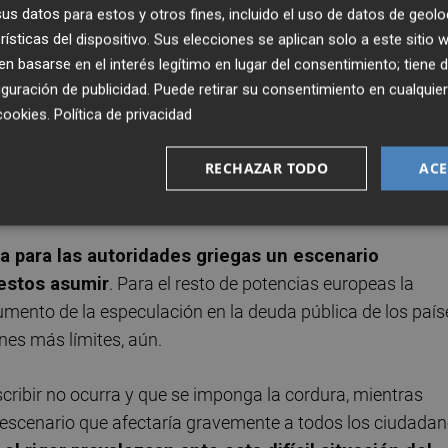
s datos para estos y otros fines, incluido el uso de datos de geolo
rísticas del dispositivo. Sus elecciones se aplican solo a este sitio
 basarse en el interés legítimo en lugar del consentimiento; tiene 
guración de publicidad
. Puede retirar su consentimiento en cualqu
ción de su moneda son incalculables y la devaluación
cookies
.
Política de privacidad
n la consecuente pérdida para el ahorro de los griegos.
RECHAZAR TODO
ACE
nflación de consecuencias más dañinas aún para la
a para las autoridades griegas un escenario
uestos asumir
. Para el resto de potencias europeas la
umento de la especulación en la deuda pública de los país
ones más límites, aún.
ribir no ocurra y que se imponga la cordura, mientras
n escenario que afectaría gravemente a todos los ciudada