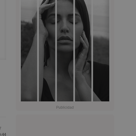
7
0:44