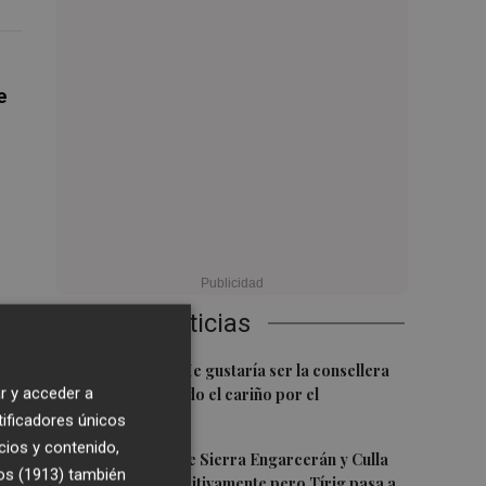
e
e
Últimas Noticias
1
Carmen Ortí: "Me gustaría ser la consellera
r y acceder a
que ha estimulado el cariño por el
valenciano"
tificadores únicos
cios y contenido,
2
Los incendios de Sierra Engarcerán y Culla
os (1913)
también
evolucionan positivamente pero Tírig pasa a