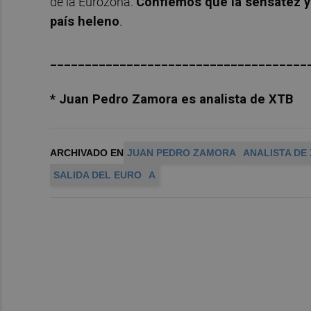
de la Eurozona.
Confiemos que la sensatez y e
país heleno
.
_____________________________________
* Juan Pedro Zamora es analista de XTB
ARCHIVADO EN
JUAN PEDRO ZAMORA
ANALISTA DE
SALIDA DEL EURO
A