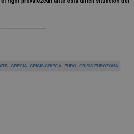
l rigor prevalezcan ante esta difícil situación del
________________
 XTB
GRECIA
CRISIS GRIEGA
EURO
CRISIS EUROZONA