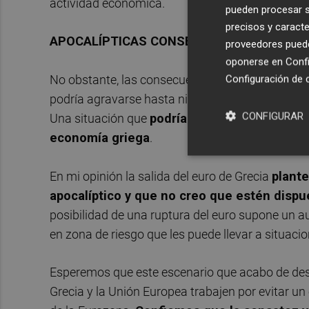
actividad económica.
pueden procesar su
precisos y caracte
APOCALÍPTICAS CONSECUENCIAS
proveedores pueden
oponerse en
Confi
No obstante, las consecuencias de una deprecia
Configuración de 
podría agravarse hasta niveles insospechados co
CONFIGURAR
Una situación que
podría llevar a una hiperi
economía griega
.
En mi opinión la salida del euro de Grecia
plante
apocalíptico y que no creo que estén disp
posibilidad de una ruptura del euro supone un a
en zona de riesgo que les puede llevar a situaci
Esperemos que este escenario que acabo de desc
Grecia y la Unión Europea trabajen por evitar u