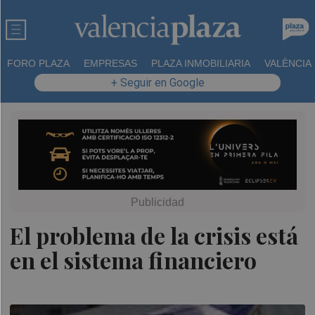
FORO PLAZA
EMPRESAS
PLAZA INMOBILIARIA
VALÈNCIA
+ Seguir en Google
El problema de la crisis está
en el sistema financiero