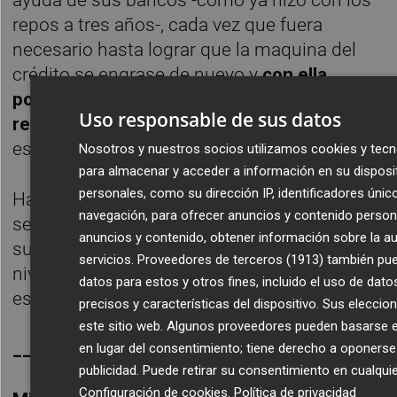
repos a tres años-, cada vez que fuera
necesario hasta lograr que la maquina del
crédito se engrase de nuevo y
con ella
podamos entrar en la fase de crecimiento y
Uso responsable de sus datos
recuperación,
que hace ya algún tiempo
están produciéndose en Estados Unidos.
Nosotros y nuestros socios utilizamos cookies y tecn
para almacenar y acceder a información en su disposi
personales, como su dirección IP, identificadores únic
Hasta que no veamos medidas en este
navegación, para ofrecer anuncios y contenido person
sentido, seguiremos hablando de crisis y por
anuncios y contenido, obtener información sobre la au
supuesto el euro seguirá a la baja hasta
servicios.
Proveedores de terceros (1913)
también pue
niveles más acordes con la realidad europea,
datos para estos y otros fines, incluido el uso de dat
es decir, por debajo de 1,20 unidades.
precisos y características del dispositivo. Sus eleccio
este sitio web. Algunos proveedores pueden basarse en
_______________________________________
en lugar del consentimiento; tiene derecho a oponers
publicidad
. Puede retirar su consentimiento en cualqu
Configuración de cookies
.
Política de privacidad