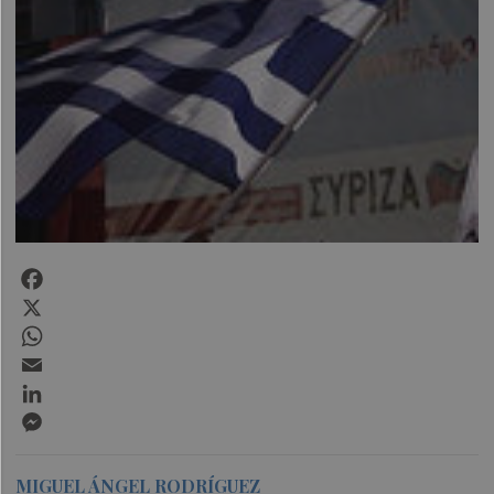
Facebook
X
WhatsApp
Email
LinkedIn
Messenger
MIGUEL ÁNGEL RODRÍGUEZ