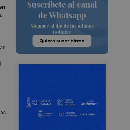
Suscríbete al canal
 en
de Whatsapp
ía
Siempre al día de las últimas
noticias
¡Quiero suscribirme!
car
l
das