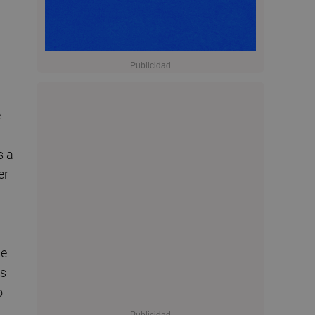
e
s a
er
ue
os
o