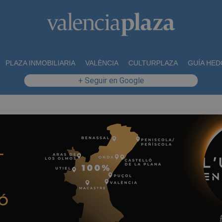
PLAZA INMOBILIARIA
VALÈNCIA
CULTURPLAZA
GUÍA HED
+ Seguir en Google