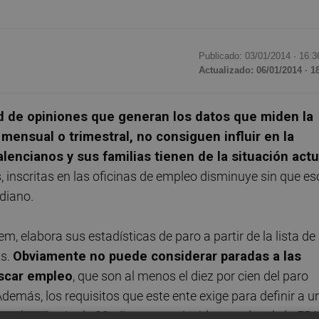
Publicado: 03/01/2014 ·
16:3
Actualizado: 06/01/2014 · 1
ad de opiniones que generan los datos que miden la
mensual o trimestral, no consiguen influir en la
encianos y sus familias tienen de la situación actu
inscritas en las oficinas de empleo disminuye sin que es
idiano.
m, elabora sus estadísticas de paro a partir de la lista de
as.
Obviamente no puede considerar paradas a las
scar empleo
, que son al menos el diez por cien del paro
emás, los requisitos que este ente exige para definir a u
on hace más de 30 años y no coinciden con los de la EPA