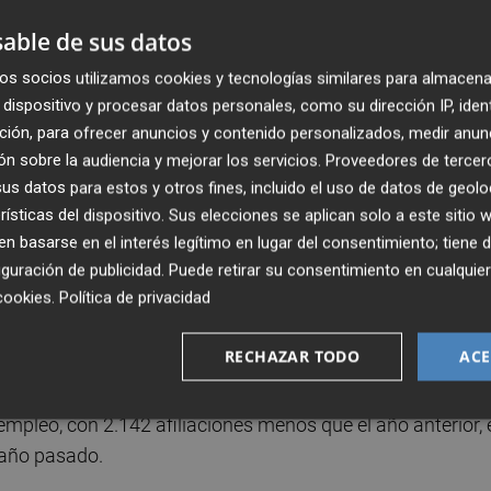
datos.
able de sus datos
os socios utilizamos cookies y tecnologías similares para almacena
, como que las personas inscritas en las listas de
dispositivo y procesar datos personales, como su dirección IP, iden
 ser incluidas en la estadística de paro registrado
y
ción, para ofrecer anuncios y contenido personalizados, medir anun
por ciento no lo consiguen.
n sobre la audiencia y mejorar los servicios.
Proveedores de tercer
s datos para estos y otros fines, incluido el uso de datos de geolo
s serían, los estudiantes de enseñanza oficiales
rísticas del dispositivo. Sus elecciones se aplican solo a este sitio
el alumnado de formación ocupacional o personas que
 basarse en el interés legítimo en lugar del consentimiento; tiene 
s trabajadores eventuales agrarios subsidiados, los mayo
guración de publicidad
. Puede retirar su consentimiento en cualqu
cookies
.
Política de privacidad
stán en disposición de trabajar y activas en la búsqueda
 paro.
RECHAZAR TODO
ACE
 datos que nos ofrece la afiliación de la Seguridad Social, lo
mpleo, con 2.142 afiliaciones menos que el año anterior, 
 año pasado.