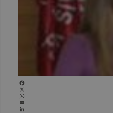
Facebook
X
WhatsApp
Email
LinkedIn