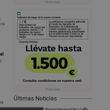
6
8:56
al
.
o
Últimas Noticias
na
1
,
Los incendios de Sierra Engarcerán y Culla