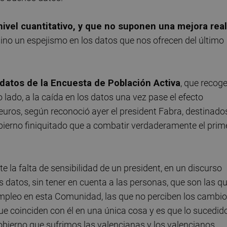
ivel cuantitativo, y que no suponen una mejora real
 sino un espejismo en los datos que nos ofrecen del último
 datos de la Encuesta de Población Activa
, que recog
 lado, a la caída en los datos una vez pase el efecto
euros, según reconoció ayer el president Fabra, destinado
bierno finiquitado que a combatir verdaderamente el prim
 la falta de sensibilidad de un president, en un discurso
s datos, sin tener en cuenta a las personas, que son las q
 empleo en esta Comunidad, las que no perciben los cambi
que coinciden con él en una única cosa y es que lo sucedid
obierno que sufrimos las valencianas y los valencianos.