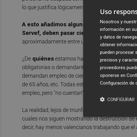
lo que justifica lógicamente, la diferencia en los 
Uso respons
Nosotros y nuestr
A esto añadimos algunas complicaciones más
información en su 
Servef, deben pasar ciertos filtros antes de
y datos de navega
aproximadamente entre un veinte y un cuarenta 
obtener informació
pueden procesar su
¿De
quiénes
estamos hablando? Algunos ejemplo
precisos y caracte
obligatorias o demandantes de primer empleo, 
proveedores pueden
demandan empleo de ciertas características, lo
oponerse en
Confi
Configuración de 
de 65 años, etc. Todas estas personas paradas e
empleo, pero "no cuentan" en las estadísticas del
CONFIGURAR
La realidad, lejos de triunfalismos, la refleja los
cuales nos siguen mostrando la destrucción de e
decir, hay menos valencianos trabajando que el